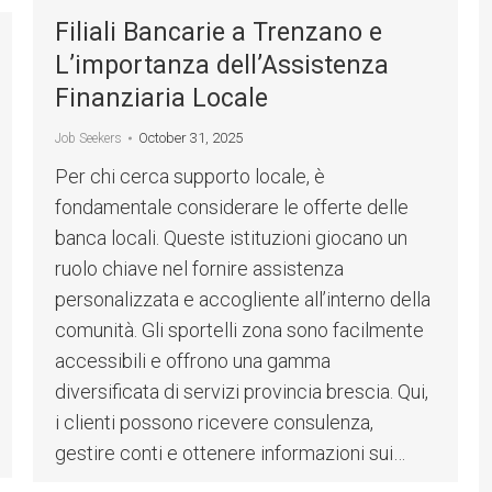
Filiali Bancarie a Trenzano e
L’importanza dell’Assistenza
Finanziaria Locale
October 31, 2025
Job Seekers
Per chi cerca supporto locale, è
fondamentale considerare le offerte delle
banca locali. Queste istituzioni giocano un
ruolo chiave nel fornire assistenza
personalizzata e accogliente all’interno della
comunità. Gli sportelli zona sono facilmente
accessibili e offrono una gamma
diversificata di servizi provincia brescia. Qui,
i clienti possono ricevere consulenza,
gestire conti e ottenere informazioni sui…