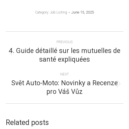
June 15, 2025
Category:
Job Listing
POST
PREVIOUS
NAVIGATION
4. Guide détaillé sur les mutuelles de
Previous
santé expliquées
post:
NEXT
Svět Auto-Moto: Novinky a Recenze
Next
pro Váš Vůz
post:
Related posts