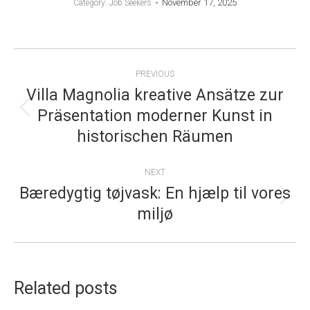
November 17, 2025
Category:
Job Seekers
POST
PREVIOUS
NAVIGATION
Villa Magnolia kreative Ansätze zur
Präsentation moderner Kunst in
Previous
historischen Räumen
post:
NEXT
Bæredygtig tøjvask: En hjælp til vores
Next
miljø
post:
Related posts