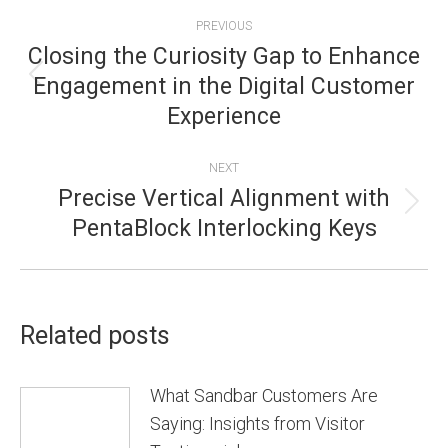
POST
PREVIOUS
NAVIGATION
Closing the Curiosity Gap to Enhance
Engagement in the Digital Customer
Previous
Experience
post:
NEXT
Precise Vertical Alignment with
Next
PentaBlock Interlocking Keys
post:
Related posts
What Sandbar Customers Are
Saying: Insights from Visitor