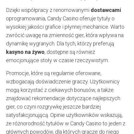
Dzięki współpracy z renomowanymi
dostawcami
oprogramowania, Candy Casino oferuje tytuły o
wysokiej jakości grafice i płynnej mechanice. Warto
zwrócić uwagę na zmienność gier, która wpływa na
dynamikę wygranych. Dla tych, którzy preferują
kasyno na żywo
, dostępne są również
emocjonujące stoły w czasie rzeczywistym.
Promocje, które są regularnie oferowane,
wzbogacają doświadczenie graczy. Użytkownicy
mogą korzystać z ciekawych bonusów, a także
znajdować rekomendacje dotyczące najlepszych
gier, co czyni rozgrywkę jeszcze bardziej
satysfakcjonującą. Opinie użytkowników wskazują,
że różnorodność tytułów w Candy Casino to jeden z
głównych powodów, dla których gracze do niego