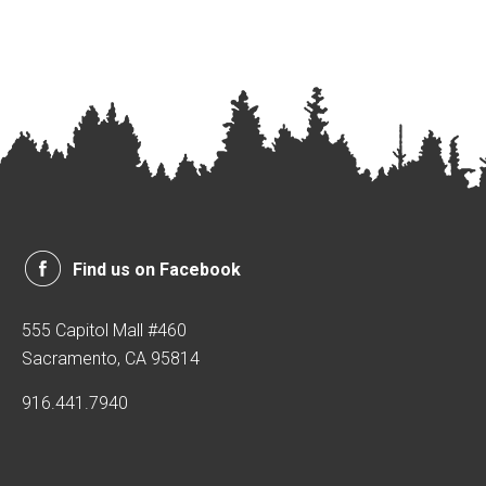
Find us on Facebook
555 Capitol Mall #460
Sacramento, CA 95814
916.441.7940