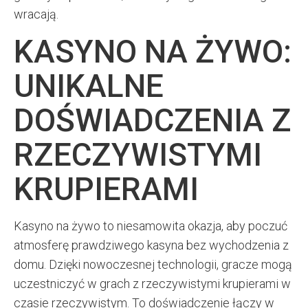
wracają.
KASYNO NA ŻYWO:
UNIKALNE
DOŚWIADCZENIA Z
RZECZYWISTYMI
KRUPIERAMI
Kasyno na żywo to niesamowita okazja, aby poczuć
atmosferę prawdziwego kasyna bez wychodzenia z
domu. Dzięki nowoczesnej technologii, gracze mogą
uczestniczyć w grach z rzeczywistymi krupierami w
czasie rzeczywistym. To doświadczenie łączy w