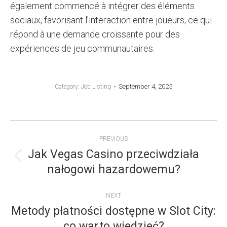
également commencé à intégrer des éléments
sociaux, favorisant l’interaction entre joueurs, ce qui
répond à une demande croissante pour des
expériences de jeu communautaires.
September 4, 2025
Category:
Job Listing
POST
PREVIOUS
NAVIGATION
Jak Vegas Casino przeciwdziała
Previous
nałogowi hazardowemu?
post:
NEXT
Metody płatności dostępne w Slot City:
Next
co warto wiedzieć?