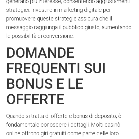
generano più interesse, consentendo aggiustamenti
strategici. Investire in marketing digitale per
promuovere queste strategie assicura che il
messaggio raggiunga il pubblico giusto, aumentando
le possibilità di conversione.
DOMANDE
FREQUENTI SUI
BONUS E LE
OFFERTE
Quando si tratta di offerte e bonus di deposito, è
fondamentale conoscere i dettagli. Molti casinò
online offrono giri gratuiti come parte delle loro