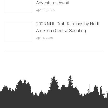
Adventures Await
April 10, 2026
2023 NHL Draft Rankings by North
American Central Scouting
April 6, 2026