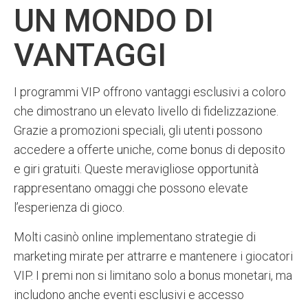
UN MONDO DI
VANTAGGI
I programmi VIP offrono vantaggi esclusivi a coloro
che dimostrano un elevato livello di fidelizzazione.
Grazie a promozioni speciali, gli utenti possono
accedere a offerte uniche, come bonus di deposito
e giri gratuiti. Queste meravigliose opportunità
rappresentano omaggi che possono elevate
l’esperienza di gioco.
Molti casinò online implementano strategie di
marketing mirate per attrarre e mantenere i giocatori
VIP. I premi non si limitano solo a bonus monetari, ma
includono anche eventi esclusivi e accesso