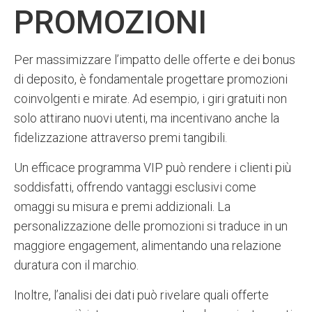
PROMOZIONI
Per massimizzare l’impatto delle offerte e dei bonus
di deposito, è fondamentale progettare promozioni
coinvolgenti e mirate. Ad esempio, i giri gratuiti non
solo attirano nuovi utenti, ma incentivano anche la
fidelizzazione attraverso premi tangibili.
Un efficace programma VIP può rendere i clienti più
soddisfatti, offrendo vantaggi esclusivi come
omaggi su misura e premi addizionali. La
personalizzazione delle promozioni si traduce in un
maggiore engagement, alimentando una relazione
duratura con il marchio.
Inoltre, l’analisi dei dati può rivelare quali offerte