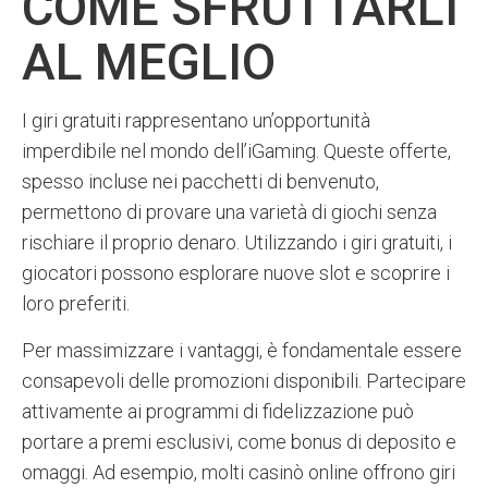
COME SFRUTTARLI
AL MEGLIO
I giri gratuiti rappresentano un’opportunità
imperdibile nel mondo dell’iGaming. Queste offerte,
spesso incluse nei pacchetti di benvenuto,
permettono di provare una varietà di giochi senza
rischiare il proprio denaro. Utilizzando i giri gratuiti, i
giocatori possono esplorare nuove slot e scoprire i
loro preferiti.
Per massimizzare i vantaggi, è fondamentale essere
consapevoli delle promozioni disponibili. Partecipare
attivamente ai programmi di fidelizzazione può
portare a premi esclusivi, come bonus di deposito e
omaggi. Ad esempio, molti casinò online offrono giri