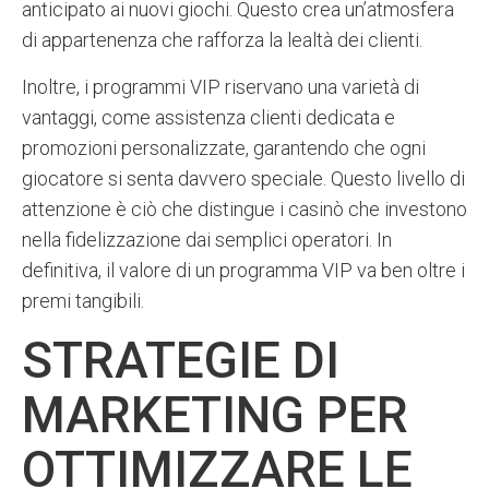
anticipato ai nuovi giochi. Questo crea un’atmosfera
di appartenenza che rafforza la lealtà dei clienti.
Inoltre, i programmi VIP riservano una varietà di
vantaggi, come assistenza clienti dedicata e
promozioni personalizzate, garantendo che ogni
giocatore si senta davvero speciale. Questo livello di
attenzione è ciò che distingue i casinò che investono
nella fidelizzazione dai semplici operatori. In
definitiva, il valore di un programma VIP va ben oltre i
premi tangibili.
STRATEGIE DI
MARKETING PER
OTTIMIZZARE LE