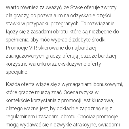
Warto również zauważyć, że Stake oferuje zwroty
dla graczy, co pozwala im na odzyskanie części
stawki w przypadku przegranych. To rozwiązanie
łączy się z zasadami obrotu, które są niezbędne do
spełnienia, aby móc wypłacić zdobyte środki.
Promocje VIP, skierowane do najbardziej
zaangażowanych graczy, oferują jeszcze bardziej
korzystne warunki oraz ekskluzywne oferty
specjalne.
Każda oferta wiąże się z wymaganiami bonusowymi,
które gracze muszą znać. Ocena ryzyka w
kontekście korzystania z promocji jest kluczowa,
dlatego ważne jest, by dokładnie zapoznać się z
regulaminem i zasadami obrotu. Chociaż promocje
mogą wydawać się niezwykle atrakcyjne, świadomi