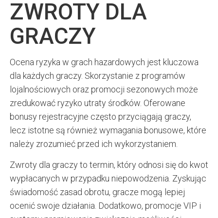
ZWROTY DLA
GRACZY
Ocena ryzyka w grach hazardowych jest kluczowa
dla każdych graczy. Skorzystanie z programów
lojalnościowych oraz promocji sezonowych może
zredukować ryzyko utraty środków. Oferowane
bonusy rejestracyjne często przyciągają graczy,
lecz istotne są również wymagania bonusowe, które
należy zrozumieć przed ich wykorzystaniem.
Zwroty dla graczy to termin, który odnosi się do kwot
wypłacanych w przypadku niepowodzenia. Zyskując
świadomość zasad obrotu, gracze mogą lepiej
ocenić swoje działania. Dodatkowo, promocje VIP i