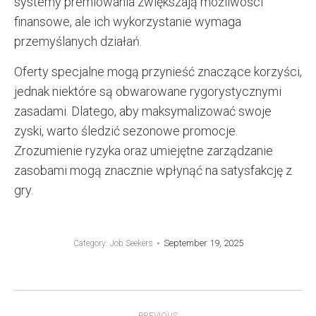
systemy premiowania zwiększają możliwości
finansowe, ale ich wykorzystanie wymaga
przemyślanych działań.
Oferty specjalne mogą przynieść znaczące korzyści,
jednak niektóre są obwarowane rygorystycznymi
zasadami. Dlatego, aby maksymalizować swoje
zyski, warto śledzić sezonowe promocje.
Zrozumienie ryzyka oraz umiejętne zarządzanie
zasobami mogą znacznie wpłynąć na satysfakcję z
gry.
September 19, 2025
Category:
Job Seekers
POST