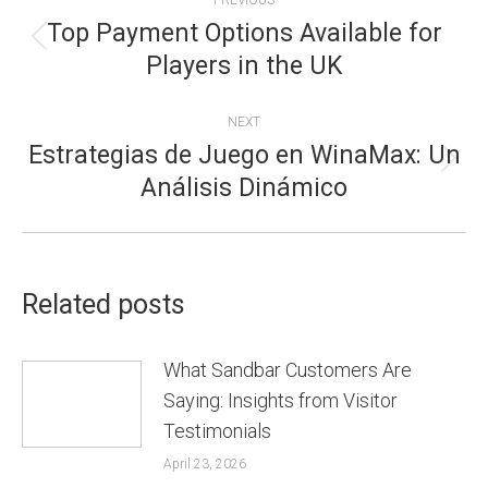
PREVIOUS
NAVIGATION
Top Payment Options Available for
Previous
Players in the UK
post:
NEXT
Estrategias de Juego en WinaMax: Un
Next
Análisis Dinámico
post:
Related posts
What Sandbar Customers Are
Saying: Insights from Visitor
Testimonials
April 23, 2026