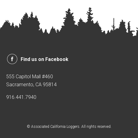
Find us on Facebook
555 Capitol Mall #460
Sacramento, CA 95814
916.441.7940
© Associated California Loggers. All rights reserved.