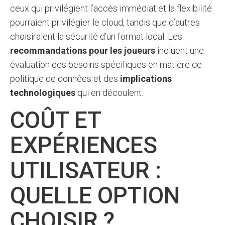
ceux qui privilégient l’accès immédiat et la flexibilité
pourraient privilégier le cloud, tandis que d’autres
choisiraient la sécurité d’un format local. Les
recommandations pour les joueurs
incluent une
évaluation des besoins spécifiques en matière de
politique de données et des
implications
technologiques
qui en découlent.
COÛT ET
EXPÉRIENCES
UTILISATEUR :
QUELLE OPTION
CHOISIR ?