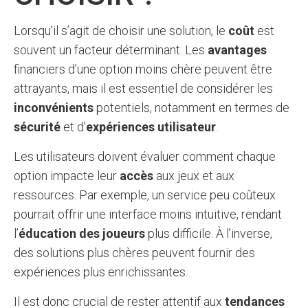
Lorsqu’il s’agit de choisir une solution, le
coût
est
souvent un facteur déterminant. Les
avantages
financiers d’une option moins chère peuvent être
attrayants, mais il est essentiel de considérer les
inconvénients
potentiels, notamment en termes de
sécurité
et d’
expériences utilisateur
.
Les utilisateurs doivent évaluer comment chaque
option impacte leur
accès
aux jeux et aux
ressources. Par exemple, un service peu coûteux
pourrait offrir une interface moins intuitive, rendant
l’
éducation des joueurs
plus difficile. À l’inverse,
des solutions plus chères peuvent fournir des
expériences plus enrichissantes.
Il est donc crucial de rester attentif aux
tendances