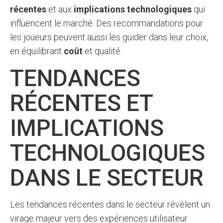
récentes
et aux
implications technologiques
qui
influencent le marché. Des recommandations pour
les joueurs peuvent aussi les guider dans leur choix,
en équilibrant
coût
et qualité.
TENDANCES
RÉCENTES ET
IMPLICATIONS
TECHNOLOGIQUES
DANS LE SECTEUR
Les tendances récentes dans le secteur révèlent un
virage majeur vers des expériences utilisateur