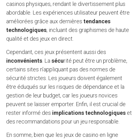
casinos physiques, rendant le divertissement plus
abordable. Les expériences utilisateur peuvent être
améliorées grâce aux dernières
tendances
technologiques
, incluant des graphismes de haute
qualité et des jeux en direct.
Cependant, ces jeux présentent aussi des
inconvénients
. La
sécu
rité peut être un problème,
certains sites n’appliquant pas des normes de
sécurité strictes. Les joueurs doivent également
être éduqués sur les risques de dépendance et la
gestion de leur budget, car les joueurs novices
peuvent se laisser emporter. Enfin, il est crucial de
rester informé des
implications technologiques
et
des recommandations pour un jeu responsable.
En somme, bien que les jeux de casino en ligne