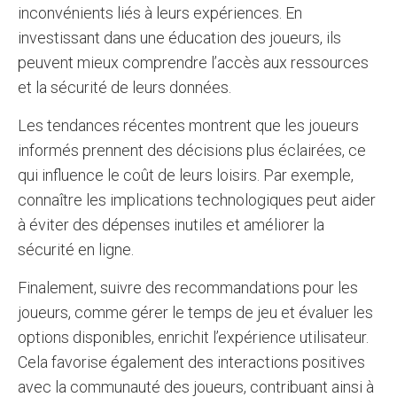
inconvénients liés à leurs expériences. En
investissant dans une éducation des joueurs, ils
peuvent mieux comprendre l’accès aux ressources
et la sécurité de leurs données.
Les tendances récentes montrent que les joueurs
informés prennent des décisions plus éclairées, ce
qui influence le coût de leurs loisirs. Par exemple,
connaître les implications technologiques peut aider
à éviter des dépenses inutiles et améliorer la
sécurité en ligne.
Finalement, suivre des recommandations pour les
joueurs, comme gérer le temps de jeu et évaluer les
options disponibles, enrichit l’expérience utilisateur.
Cela favorise également des interactions positives
avec la communauté des joueurs, contribuant ainsi à