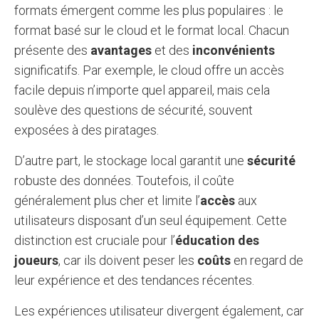
formats émergent comme les plus populaires : le
format basé sur le cloud et le format local. Chacun
présente des
avantages
et des
inconvénients
significatifs. Par exemple, le cloud offre un accès
facile depuis n’importe quel appareil, mais cela
soulève des questions de sécurité, souvent
exposées à des piratages.
D’autre part, le stockage local garantit une
sécurité
robuste des données. Toutefois, il coûte
généralement plus cher et limite l’
accès
aux
utilisateurs disposant d’un seul équipement. Cette
distinction est cruciale pour l’
éducation des
joueurs
, car ils doivent peser les
coûts
en regard de
leur expérience et des tendances récentes.
Les expériences utilisateur divergent également, car