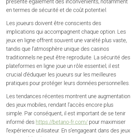
présente également des inconvénients, notamment
en termes de sécurité et de coût potentiel.
Les joueurs doivent être conscients des
implications qui accompagnent chaque option. Les
jeux en ligne offrent souvent une variété plus vaste,
tandis que l’atmosphère unique des casinos
traditionnels ne peut être reproduite. La sécurité des
plateformes en ligne joue un rôle essentiel; il est
crucial d’éduquer les joueurs sur les meilleures
pratiques pour protéger leurs données personnelles.
Les tendances récentes montrent une augmentation
des jeux mobiles, rendant l’accès encore plus
simple. Par conséquent, il est important de se tenir
informé des
https://betano-fr.com/
pour maximiser
l’expérience utilisateur. En s’engageant dans des jeux