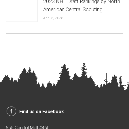
2023 NHL Draft Rankings by North
American Central Scouting
April 6, 2026
Find us on Facebook
555 Capitol Mall #460