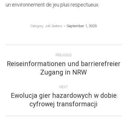
un environnement de jeu plus respectueux.
September 1, 2025
Category:
Job Seekers
POST
PREVIOUS
NAVIGATION
Reiseinformationen und barrierefreier
Previous
Zugang in NRW
post:
NEXT
Ewolucja gier hazardowych w dobie
Next
cyfrowej transformacji
post: