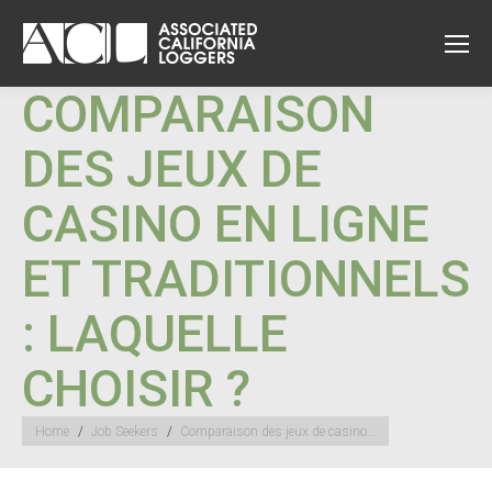
COMPARAISON
DES JEUX DE
CASINO EN LIGNE
ET TRADITIONNELS
: LAQUELLE
CHOISIR ?
You are here:
Home
Job Seekers
Comparaison des jeux de casino…