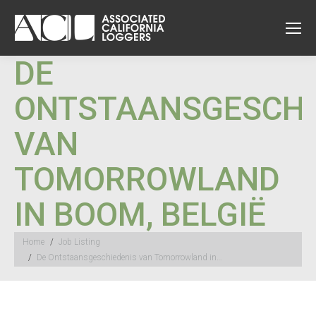
DE
ONTSTAANSGESCHI
VAN
TOMORROWLAND
IN BOOM, BELGIË
You are here:
Home
Job Listing
De Ontstaansgeschiedenis van Tomorrowland in…