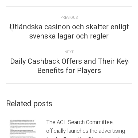
POST
PREVIOUS
NAVIGATION
Utländska casinon och skatter enligt
Previous
svenska lagar och regler
post:
NEXT
Daily Cashback Offers and Their Key
Next
Benefits for Players
post:
Related posts
The ACL Search Committee,
officially launches the advertising