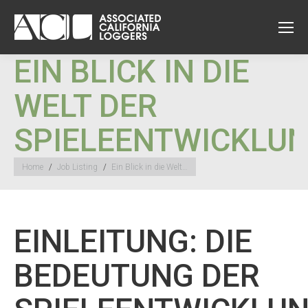
EIN BLICK IN DIE
WELT DER
SPIELEENTWICKLU
You are here:
Home
Job Listing
Ein Blick in die Welt…
EINLEITUNG: DIE
BEDEUTUNG DER