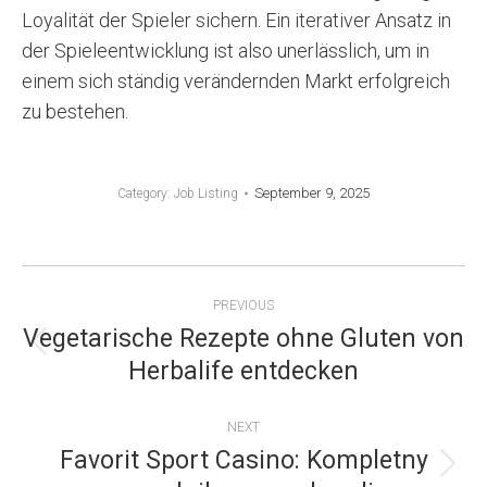
Loyalität der Spieler sichern. Ein iterativer Ansatz in
der Spieleentwicklung ist also unerlässlich, um in
einem sich ständig verändernden Markt erfolgreich
zu bestehen.
September 9, 2025
Category:
Job Listing
POST
PREVIOUS
NAVIGATION
Vegetarische Rezepte ohne Gluten von
Previous
Herbalife entdecken
post:
NEXT
Favorit Sport Casino: Kompletny
Next