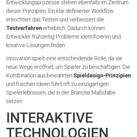
Entwicklungsprozesse stehen ebenfalls im Zentrum
dieser Prinzipien. Ein klar definierter Workflow
erleichtert das Testen und verbessert die
Testverfahren
erheblich. Dadurch können
Entwickler frühzeitig Probleme identifizieren und
kreative Lösungen finden.
Innovation spielt eine entscheidende Rolle, da sie
neue Wege eröffnet, um Spieler zu beschäftigen. Die
Kombination aus bewährten
Spieldesign-Prinzipien
und frischen Ideen führt oft zu einzigartigen
Spielerlebnissen, die in der Branche Maßstäbe
setzen.
INTERAKTIVE
TECHNOLOGIEN