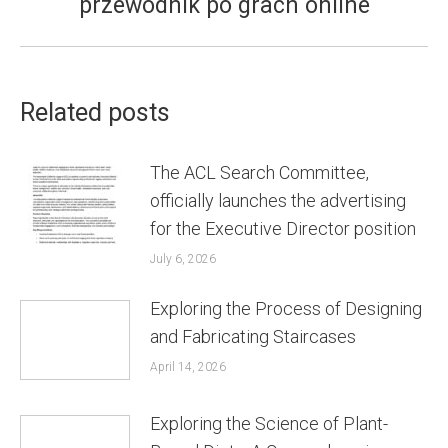
przewodnik po grach online
post:
Related posts
The ACL Search Committee,
officially launches the advertising
for the Executive Director position
July 6, 2026
Exploring the Process of Designing
and Fabricating Staircases
April 14, 2026
Exploring the Science of Plant-