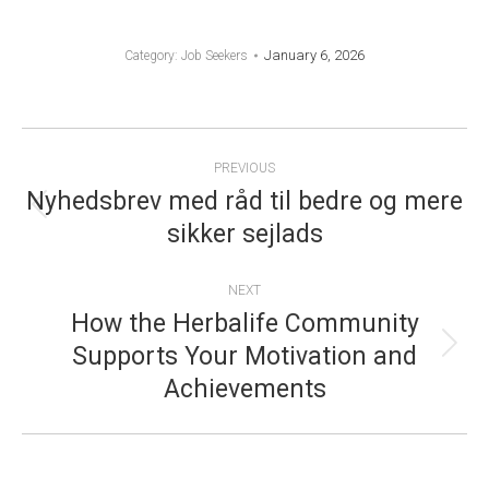
January 6, 2026
Category:
Job Seekers
POST
PREVIOUS
NAVIGATION
Nyhedsbrev med råd til bedre og mere
Previous
sikker sejlads
post:
NEXT
How the Herbalife Community
Supports Your Motivation and
Next
Achievements
post: