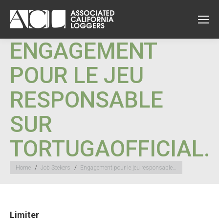
ENGAGEMENT
POUR LE JEU
RESPONSABLE
SUR
TORTUGAOFFICIAL.
You are here:
Home
Job Seekers
Engagement pour le jeu responsable…
Limiter