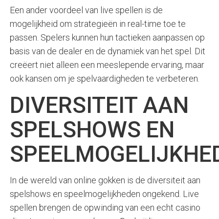
Een ander voordeel van live spellen is de
mogelijkheid om strategieën in real-time toe te
passen. Spelers kunnen hun tactieken aanpassen op
basis van de dealer en de dynamiek van het spel. Dit
creëert niet alleen een meeslepende ervaring, maar
ook kansen om je spelvaardigheden te verbeteren.
DIVERSITEIT AAN
SPELSHOWS EN
SPEELMOGELIJKHE
In de wereld van online gokken is de diversiteit aan
spelshows en speelmogelijkheden ongekend. Live
spellen brengen de opwinding van een echt casino