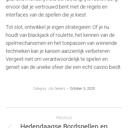
ervoor dat je vertrouwd bent met de regels en
interfaces van de spellen die je kiest.
Tot slot, ontwikkel je eigen strategieën. Of je nu
houdt van blackjack of roulette, het kennen van de
spelmechanismen en het toepassen van winnende
technieken kan je kansen aanzienlijk verbeteren.
Vergeet niet om verantwoordelijk te spelen en
geniet van de unieke sfeer die een echt casino biedt.
October 5, 2025
Category:
Job Seekers
POST
PREVIOUS
Hedendaagse Bordspellen en