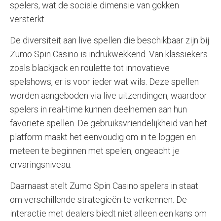
spelers, wat de sociale dimensie van gokken
versterkt.
De diversiteit aan live spellen die beschikbaar zijn bij
Zumo Spin Casino is indrukwekkend. Van klassiekers
zoals blackjack en roulette tot innovatieve
spelshows, er is voor ieder wat wils. Deze spellen
worden aangeboden via live uitzendingen, waardoor
spelers in real-time kunnen deelnemen aan hun
favoriete spellen. De gebruiksvriendelijkheid van het
platform maakt het eenvoudig om in te loggen en
meteen te beginnen met spelen, ongeacht je
ervaringsniveau.
Daarnaast stelt Zumo Spin Casino spelers in staat
om verschillende strategieën te verkennen. De
interactie met dealers biedt niet alleen een kans om