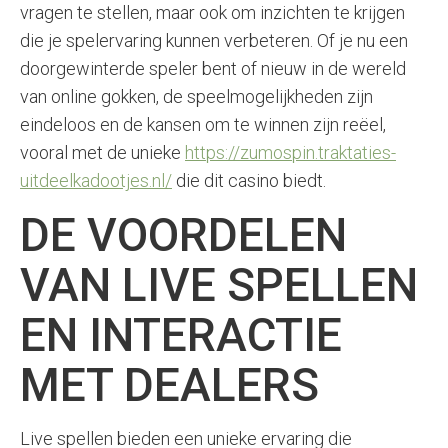
vragen te stellen, maar ook om inzichten te krijgen
die je spelervaring kunnen verbeteren. Of je nu een
doorgewinterde speler bent of nieuw in de wereld
van online gokken, de speelmogelijkheden zijn
eindeloos en de kansen om te winnen zijn reëel,
vooral met de unieke
https://zumospin.traktaties-
uitdeelkadootjes.nl/
die dit casino biedt.
DE VOORDELEN
VAN LIVE SPELLEN
EN INTERACTIE
MET DEALERS
Live spellen bieden een unieke ervaring die