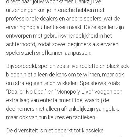
direct naar jouw woonkamer. Dankzij live
uitzendingen kun je interactie hebben met
professionele dealers en andere spelers, wat de
ervaring nog authentieker maakt. Deze spellen zijn
ontworpen met gebruiksvriendelijkheid in het
achterhoofd, zodat zowel beginners als ervaren
spelers zich snel kunnen aanpassen.
Bijvoorbeeld, spellen zoals live roulette en blackjack
bieden niet alleen de kans om te winnen, maar ook
om strategieën te ontwikkelen. Spelshows zoals
“Deal or No Deal” en “Monopoly Live” voegen een
extra laag van entertainment toe, waarbij de
deelnemers niet alleen afhankelijk zijn van geluk,
maar ook van hun keuzes en tactieken.
De diversiteit is niet beperkt tot klassieke