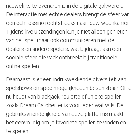
nauwelijks te evenaren is in de digitale gokwereld.
De interactie met echte dealers brengt de sfeer van
een echt casino rechtstreeks naar jouw woonkamer.
Tijdens live uitzendingen kun je niet alleen genieten
van het spel, maar ook communiceren met de
dealers en andere spelers, wat bijdraagt aan een
sociale sfeer die vaak ontbreekt bij traditionele
online spellen.
Daarnaast is er een indrukwekkende diversiteit aan
spelshows en speelmogelijkheden beschikbaar. Of je
nu houdt van blackjack, roulette of unieke spellen
zoals Dream Catcher, er is voor ieder wat wils. De
gebruiksvriendelijkheid van deze platforms maakt
het eenvoudig om je favoriete spellen te vinden en
te spelen.