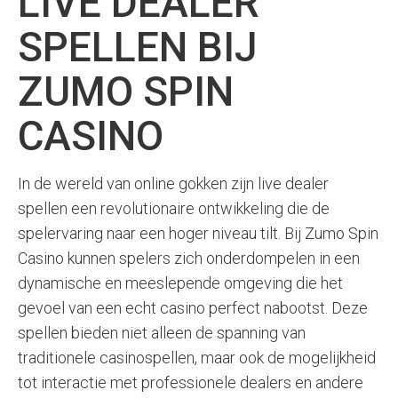
LIVE DEALER
SPELLEN BIJ
ZUMO SPIN
CASINO
In de wereld van online gokken zijn live dealer
spellen een revolutionaire ontwikkeling die de
spelervaring naar een hoger niveau tilt. Bij Zumo Spin
Casino kunnen spelers zich onderdompelen in een
dynamische en meeslepende omgeving die het
gevoel van een echt casino perfect nabootst. Deze
spellen bieden niet alleen de spanning van
traditionele casinospellen, maar ook de mogelijkheid
tot interactie met professionele dealers en andere