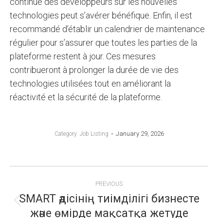
continue des développeurs sur les nouvelles
technologies peut s’avérer bénéfique. Enfin, il est
recommandé d’établir un calendrier de maintenance
régulier pour s’assurer que toutes les parties de la
plateforme restent à jour. Ces mesures
contribueront à prolonger la durée de vie des
technologies utilisées tout en améliorant la
réactivité et la sécurité de la plateforme.
January 29, 2026
Category:
Job Listing
POST
PREVIOUS
NAVIGATION
SMART әдісінің тиімділігі бизнесте
Previous
және өмірде мақсатқа жетуде