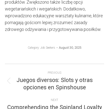
produktów. Zwiększono także liczbę opcji
wegetariańskich i wegańskich. Dodatkowo,
wprowadzono edukacyjne warsztaty kulinarne, które
pomagają gościom lepiej zrozumieć zasady
zdrowego odżywiania i przygotowywania posiłków.
August 30, 2025
Category:
Job Seekers
POST
PREVIOUS
NAVIGATION
Juegos diversos: Slots y otras
Previous
opciones en Spinshouse
post:
NEXT
Comprehending the Spinland Loyalty