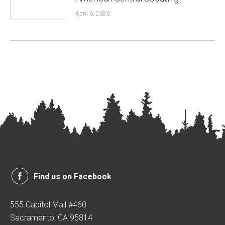
April 6, 2026
Find us on Facebook
555 Capitol Mall #460
Sacramento, CA 95814