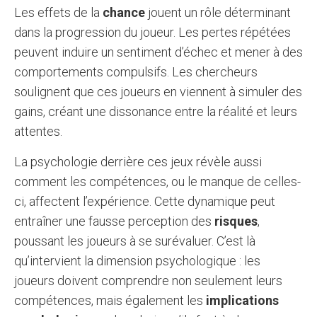
Les effets de la
chance
jouent un rôle déterminant
dans la progression du joueur. Les pertes répétées
peuvent induire un sentiment d’échec et mener à des
comportements compulsifs. Les chercheurs
soulignent que ces joueurs en viennent à simuler des
gains, créant une dissonance entre la réalité et leurs
attentes.
La psychologie derrière ces jeux révèle aussi
comment les compétences, ou le manque de celles-
ci, affectent l’expérience. Cette dynamique peut
entraîner une fausse perception des
risques
,
poussant les joueurs à se surévaluer. C’est là
qu’intervient la dimension psychologique : les
joueurs doivent comprendre non seulement leurs
compétences, mais également les
implications