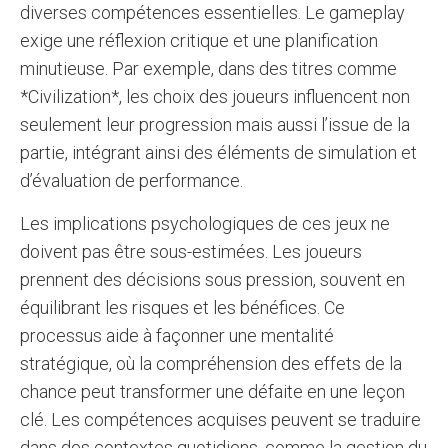
diverses compétences essentielles. Le gameplay
exige une réflexion critique et une planification
minutieuse. Par exemple, dans des titres comme
*Civilization*, les choix des joueurs influencent non
seulement leur progression mais aussi l’issue de la
partie, intégrant ainsi des éléments de simulation et
d’évaluation de performance.
Les implications psychologiques de ces jeux ne
doivent pas être sous-estimées. Les joueurs
prennent des décisions sous pression, souvent en
équilibrant les risques et les bénéfices. Ce
processus aide à façonner une mentalité
stratégique, où la compréhension des effets de la
chance peut transformer une défaite en une leçon
clé. Les compétences acquises peuvent se traduire
dans des contextes quotidiens, comme la gestion du