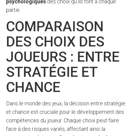
psychologiques
des choix qu’ils font à chaque
partie.
COMPARAISON
DES CHOIX DES
JOUEURS : ENTRE
STRATÉGIE ET
CHANCE
Dans le monde des jeux, la décision entre stratégie
et chance est cruciale pour le développement des
compétences du joueur. Chaque choix peut faire
face à des risques variés, affectant ainsi la