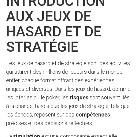
INTRODUCTION
AUX JEUX DE
HASARD ET DE
STRATÉGIE
Les jeux de hasard et de stratégie sont des activités
qui attirent des millions de joueurs dans le monde
entier, chaque format offrant des expériences
uniques et diverses. Dans les jeux de hasard, comme
les loteries ou le poker, les
risques
sont souvent liés
à la chance, tandis que les jeux de stratégie, tels que
les échecs, reposent sur des
compétences
précises et des décisions réfléchies.
La
simulation
est une composante essentielle,