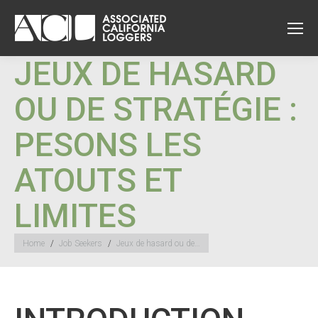
JEUX DE HASARD
OU DE STRATÉGIE :
PESONS LES
ATOUTS ET
LIMITES
You are here:
Home
Job Seekers
Jeux de hasard ou de…