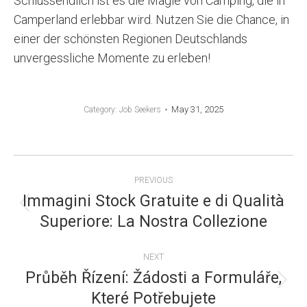
Schlussendlich ist es die Magie von Camping, die in
Camperland erlebbar wird. Nutzen Sie die Chance, in
einer der schönsten Regionen Deutschlands
unvergessliche Momente zu erleben!
May 31, 2025
Category:
Job Seekers
POST
PREVIOUS
NAVIGATION
Immagini Stock Gratuite e di Qualità
Previous
Superiore: La Nostra Collezione
post:
NEXT
Průběh Řízení: Žádosti a Formuláře,
Next
Které Potřebujete