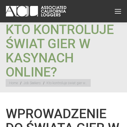
KTO KONTROLUJE
ŚWIAT GIER W
KASYNACH
ONLINE?
You are here:
Home
Job Seekers
Kto kontroluje świat gier w…
WPROWADZENIE