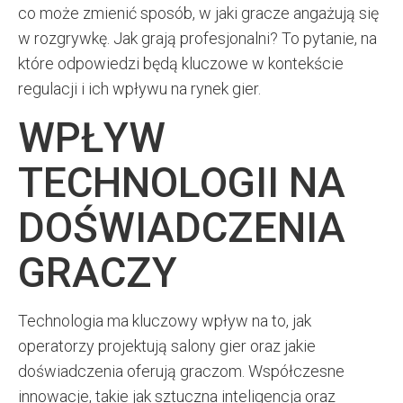
co może zmienić sposób, w jaki gracze angażują się
w rozgrywkę. Jak grają profesjonalni? To pytanie, na
które odpowiedzi będą kluczowe w kontekście
regulacji i ich wpływu na rynek gier.
WPŁYW
TECHNOLOGII NA
DOŚWIADCZENIA
GRACZY
Technologia ma kluczowy wpływ na to, jak
operatorzy projektują salony gier oraz jakie
doświadczenia oferują graczom. Współczesne
innowacje, takie jak sztuczna inteligencja oraz