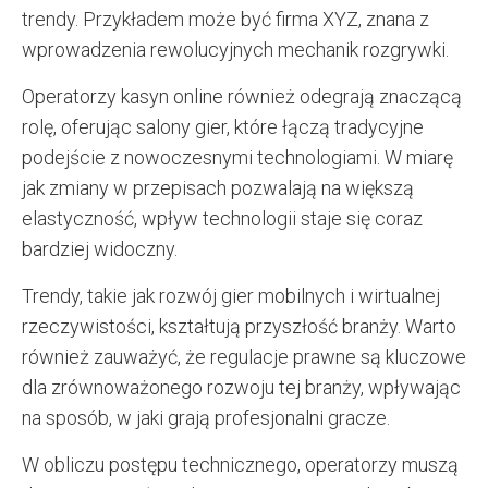
trendy. Przykładem może być firma XYZ, znana z
wprowadzenia rewolucyjnych mechanik rozgrywki.
Operatorzy kasyn online również odegrają znaczącą
rolę, oferując salony gier, które łączą tradycyjne
podejście z nowoczesnymi technologiami. W miarę
jak zmiany w przepisach pozwalają na większą
elastyczność, wpływ technologii staje się coraz
bardziej widoczny.
Trendy, takie jak rozwój gier mobilnych i wirtualnej
rzeczywistości, kształtują przyszłość branży. Warto
również zauważyć, że regulacje prawne są kluczowe
dla zrównoważonego rozwoju tej branży, wpływając
na sposób, w jaki grają profesjonalni gracze.
W obliczu postępu technicznego, operatorzy muszą