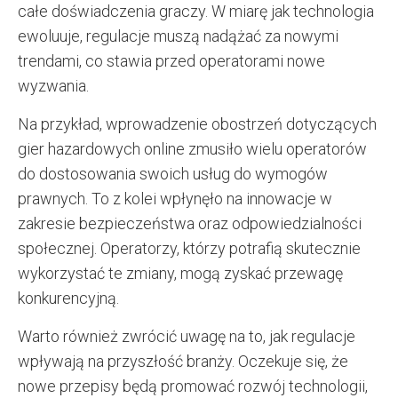
całe doświadczenia graczy. W miarę jak technologia
ewoluuje, regulacje muszą nadążać za nowymi
trendami, co stawia przed operatorami nowe
wyzwania.
Na przykład, wprowadzenie obostrzeń dotyczących
gier hazardowych online zmusiło wielu operatorów
do dostosowania swoich usług do wymogów
prawnych. To z kolei wpłynęło na innowacje w
zakresie bezpieczeństwa oraz odpowiedzialności
społecznej. Operatorzy, którzy potrafią skutecznie
wykorzystać te zmiany, mogą zyskać przewagę
konkurencyjną.
Warto również zwrócić uwagę na to, jak regulacje
wpływają na przyszłość branży. Oczekuje się, że
nowe przepisy będą promować rozwój technologii,