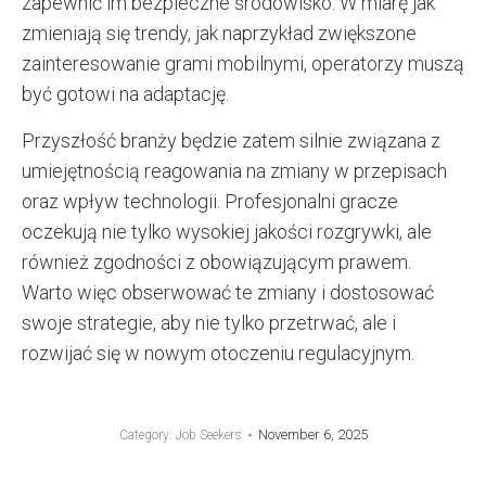
zapewnić im bezpieczne środowisko. W miarę jak
zmieniają się trendy, jak naprzykład zwiększone
zainteresowanie grami mobilnymi, operatorzy muszą
być gotowi na adaptację.
Przyszłość branży będzie zatem silnie związana z
umiejętnością reagowania na zmiany w przepisach
oraz wpływ technologii. Profesjonalni gracze
oczekują nie tylko wysokiej jakości rozgrywki, ale
również zgodności z obowiązującym prawem.
Warto więc obserwować te zmiany i dostosować
swoje strategie, aby nie tylko przetrwać, ale i
rozwijać się w nowym otoczeniu regulacyjnym.
November 6, 2025
Category:
Job Seekers