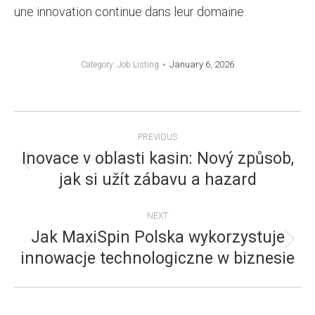
une innovation continue dans leur domaine.
January 6, 2026
Category:
Job Listing
POST
PREVIOUS
NAVIGATION
Inovace v oblasti kasin: Nový způsob,
Previous
jak si užít zábavu a hazard
post:
NEXT
Jak MaxiSpin Polska wykorzystuje
Next
innowacje technologiczne w biznesie
post: