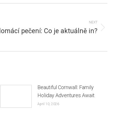
NEXT
omácí pečení: Co je aktuálně in?
Beautiful Cornwall: Family
Holiday Adventures Await
April 10, 2026