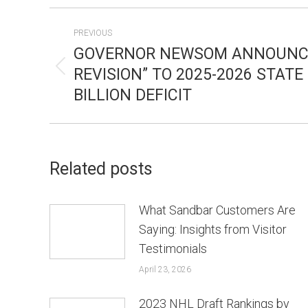
POST
PREVIOUS
NAVIGATION
GOVERNOR NEWSOM ANNOUNC
REVISION” TO 2025-2026 STATE
Previous
BILLION DEFICIT
post:
Related posts
What Sandbar Customers Are
Saying: Insights from Visitor
Testimonials
April 23, 2026
2023 NHL Draft Rankings by