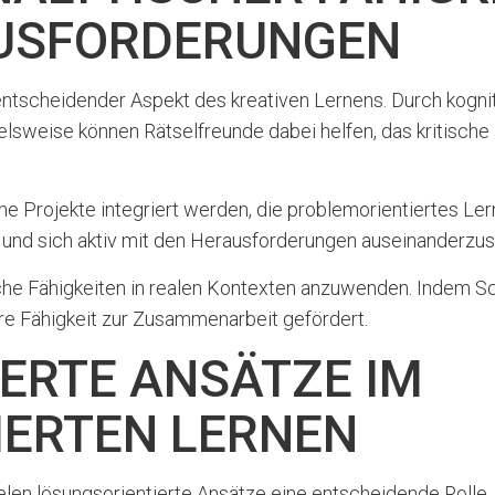
AUSFORDERUNGEN
n entscheidender Aspekt des kreativen Lernens. Durch kogn
spielsweise können Rätselfreunde dabei helfen, das kritisch
ne Projekte integriert werden, die problemorientiertes Le
n und sich aktiv mit den Herausforderungen auseinanderzus
che Fähigkeiten in realen Kontexten anzuwenden. Indem Sc
ihre Fähigkeit zur Zusammenarbeit gefördert.
ERTE ANSÄTZE IM
IERTEN LERNEN
len lösungsorientierte Ansätze eine entscheidende Rolle. S