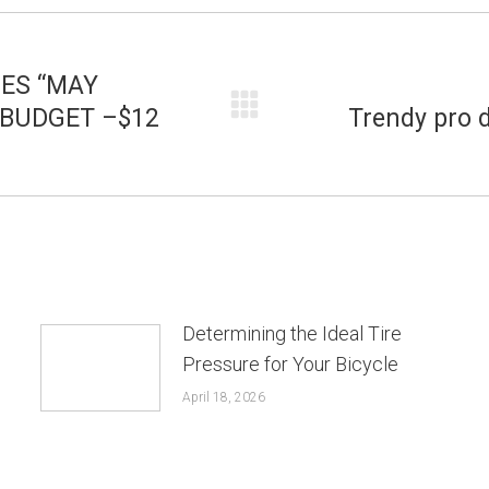
ES “MAY
 BUDGET –$12
Trendy pro d
Next
post:
Determining the Ideal Tire
Pressure for Your Bicycle
April 18, 2026