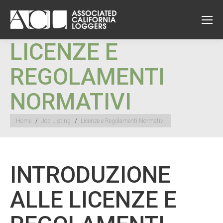
LICENZE E
REGOLAMENTI
NORMATIVI
You are here:
Home
Job Listing
Licenze e Regolamenti Normativi
INTRODUZIONE
ALLE LICENZE E