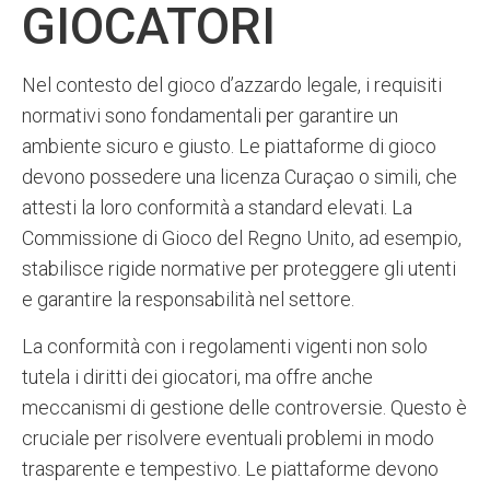
GIOCATORI
Nel contesto del gioco d’azzardo legale, i requisiti
normativi sono fondamentali per garantire un
ambiente sicuro e giusto. Le piattaforme di gioco
devono possedere una licenza Curaçao o simili, che
attesti la loro conformità a standard elevati. La
Commissione di Gioco del Regno Unito, ad esempio,
stabilisce rigide normative per proteggere gli utenti
e garantire la responsabilità nel settore.
La conformità con i regolamenti vigenti non solo
tutela i diritti dei giocatori, ma offre anche
meccanismi di gestione delle controversie. Questo è
cruciale per risolvere eventuali problemi in modo
trasparente e tempestivo. Le piattaforme devono