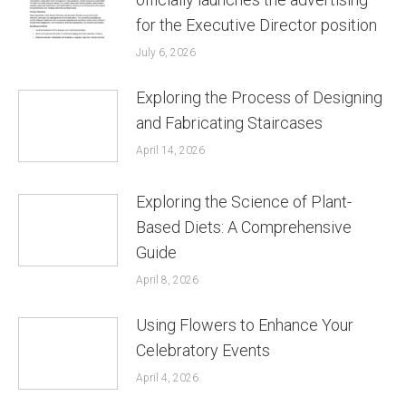
for the Executive Director position
July 6, 2026
Exploring the Process of Designing
and Fabricating Staircases
April 14, 2026
Exploring the Science of Plant-
Based Diets: A Comprehensive
Guide
April 8, 2026
Using Flowers to Enhance Your
Celebratory Events
April 4, 2026