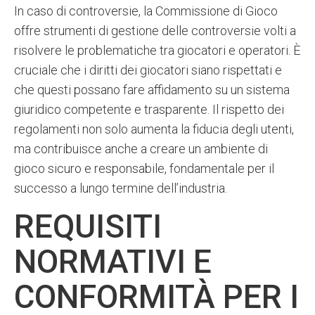
In caso di controversie, la Commissione di Gioco
offre strumenti di gestione delle controversie volti a
risolvere le problematiche tra giocatori e operatori. È
cruciale che i diritti dei giocatori siano rispettati e
che questi possano fare affidamento su un sistema
giuridico competente e trasparente. Il rispetto dei
regolamenti non solo aumenta la fiducia degli utenti,
ma contribuisce anche a creare un ambiente di
gioco sicuro e responsabile, fondamentale per il
successo a lungo termine dell’industria.
REQUISITI
NORMATIVI E
CONFORMITÀ PER I