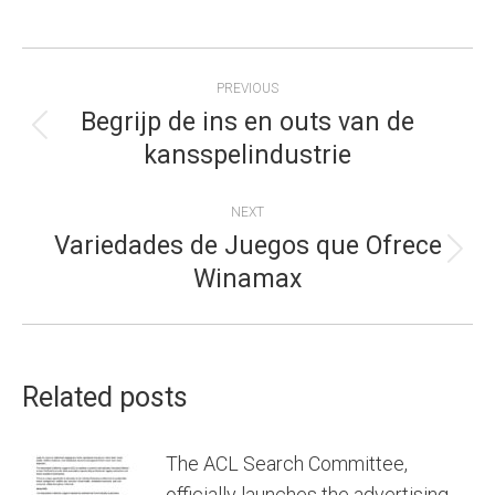
POST
PREVIOUS
NAVIGATION
Begrijp de ins en outs van de
Previous
kansspelindustrie
post:
NEXT
Variedades de Juegos que Ofrece
Next
Winamax
post:
Related posts
The ACL Search Committee,
officially launches the advertising