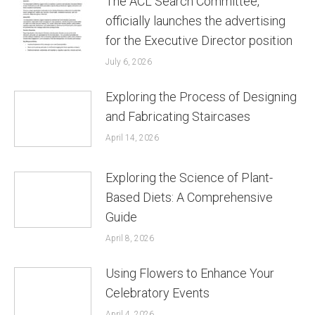
The ACL Search Committee,
officially launches the advertising
for the Executive Director position
July 6, 2026
Exploring the Process of Designing
and Fabricating Staircases
April 14, 2026
Exploring the Science of Plant-
Based Diets: A Comprehensive
Guide
April 8, 2026
Using Flowers to Enhance Your
Celebratory Events
April 4, 2026