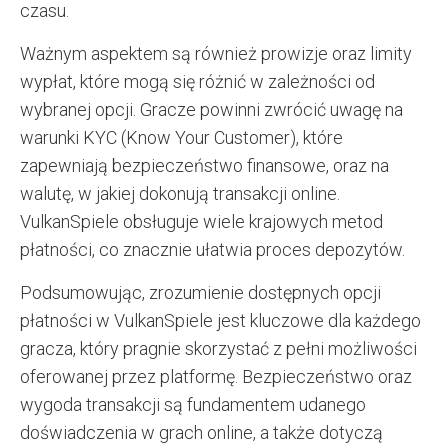
czasu.
Ważnym aspektem są również prowizje oraz limity
wypłat, które mogą się różnić w zależności od
wybranej opcji. Gracze powinni zwrócić uwagę na
warunki KYC (Know Your Customer), które
zapewniają bezpieczeństwo finansowe, oraz na
walutę, w jakiej dokonują transakcji online.
VulkanSpiele obsługuje wiele krajowych metod
płatności, co znacznie ułatwia proces depozytów.
Podsumowując, zrozumienie dostępnych opcji
płatności w VulkanSpiele jest kluczowe dla każdego
gracza, który pragnie skorzystać z pełni możliwości
oferowanej przez platformę. Bezpieczeństwo oraz
wygoda transakcji są fundamentem udanego
doświadczenia w grach online, a także dotyczą