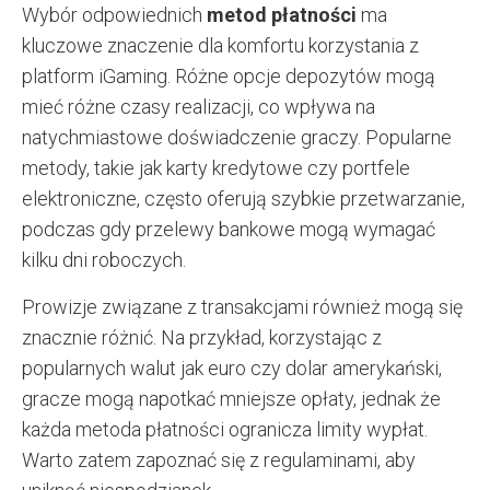
Wybór odpowiednich
metod płatności
ma
kluczowe znaczenie dla komfortu korzystania z
platform iGaming. Różne opcje depozytów mogą
mieć różne czasy realizacji, co wpływa na
natychmiastowe doświadczenie graczy. Popularne
metody, takie jak karty kredytowe czy portfele
elektroniczne, często oferują szybkie przetwarzanie,
podczas gdy przelewy bankowe mogą wymagać
kilku dni roboczych.
Prowizje związane z transakcjami również mogą się
znacznie różnić. Na przykład, korzystając z
popularnych walut jak euro czy dolar amerykański,
gracze mogą napotkać mniejsze opłaty, jednak że
każda metoda płatności ogranicza limity wypłat.
Warto zatem zapoznać się z regulaminami, aby