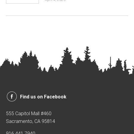
Find us on Facebook
555 Capitol Mall #460
Sacramento, CA 95814
916.441.7940