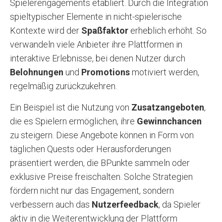
Spielerengagements etabliert. Durch die Integration
spieltypischer Elemente in nicht-spielerische
Kontexte wird der
Spaßfaktor
erheblich erhöht. So
verwandeln viele Anbieter ihre Plattformen in
interaktive Erlebnisse, bei denen Nutzer durch
Belohnungen
und
Promotions
motiviert werden,
regelmäßig zurückzukehren.
Ein Beispiel ist die Nutzung von
Zusatzangeboten
,
die es Spielern ermöglichen, ihre
Gewinnchancen
zu steigern. Diese Angebote können in Form von
täglichen Quests oder Herausforderungen
präsentiert werden, die BPunkte sammeln oder
exklusive Preise freischalten. Solche Strategien
fördern nicht nur das Engagement, sondern
verbessern auch das
Nutzerfeedback
, da Spieler
aktiv in die Weiterentwicklung der Plattform