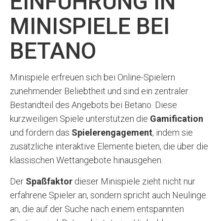
EINFÜHRUNG IN
MINISPIELE BEI
BETANO
Minispiele erfreuen sich bei Online-Spielern
zunehmender Beliebtheit und sind ein zentraler
Bestandteil des Angebots bei Betano. Diese
kurzweiligen Spiele unterstützen die
Gamification
und fördern das
Spielerengagement
, indem sie
zusätzliche interaktive Elemente bieten, die über die
klassischen Wettangebote hinausgehen.
Der
Spaßfaktor
dieser Minispiele zieht nicht nur
erfahrene Spieler an, sondern spricht auch Neulinge
an, die auf der Suche nach einem entspannten