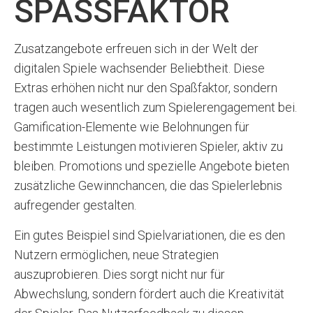
SPASSFAKTOR
Zusatzangebote erfreuen sich in der Welt der
digitalen Spiele wachsender Beliebtheit. Diese
Extras erhöhen nicht nur den Spaßfaktor, sondern
tragen auch wesentlich zum Spielerengagement bei.
Gamification-Elemente wie Belohnungen für
bestimmte Leistungen motivieren Spieler, aktiv zu
bleiben. Promotions und spezielle Angebote bieten
zusätzliche Gewinnchancen, die das Spielerlebnis
aufregender gestalten.
Ein gutes Beispiel sind Spielvariationen, die es den
Nutzern ermöglichen, neue Strategien
auszuprobieren. Dies sorgt nicht nur für
Abwechslung, sondern fördert auch die Kreativität