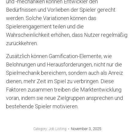
und -mechaniken können Entwickler den
Bedürfnissen und Vorlieben der Spieler gerecht
werden. Solche Variationen können das
Spielerengagement teilen und die
Wahrscheinlichkeit erhöhen, dass Nutzer regelmäßig
zurückkehren.
Zusätzlich können Gamification-Elemente, wie
Belohnungen und Herausforderungen, nicht nur die
Spielmechanik bereichern, sondern auch als Anreiz
dienen, mehr Zeit im Spiel zu verbringen. Diese
Faktoren zusammen treiben die Marktentwicklung
voran, indem sie neue Zielgruppen ansprechen und
bestehende Spieler motivieren.
November 3, 2025
Category:
Job Listing