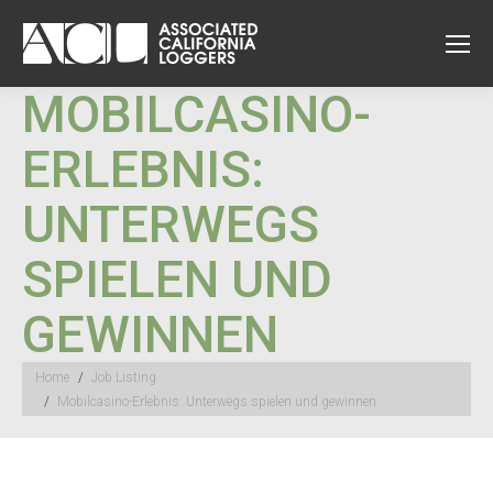
MOBILCASINO-
ERLEBNIS:
UNTERWEGS
SPIELEN UND
GEWINNEN
You are here:
Home
Job Listing
Mobilcasino-Erlebnis: Unterwegs spielen und gewinnen