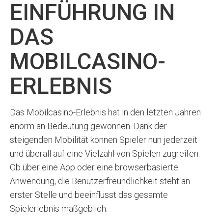
EINFÜHRUNG IN
DAS
MOBILCASINO-
ERLEBNIS
Das Mobilcasino-Erlebnis hat in den letzten Jahren
enorm an Bedeutung gewonnen. Dank der
steigenden Mobilität können Spieler nun jederzeit
und überall auf eine Vielzahl von Spielen zugreifen.
Ob über eine App oder eine browserbasierte
Anwendung, die Benutzerfreundlichkeit steht an
erster Stelle und beeinflusst das gesamte
Spielerlebnis maßgeblich.