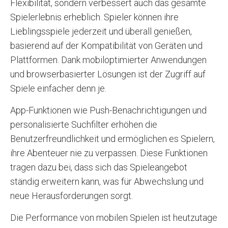
Flexibilität, sondern verbessert auch das gesamte
Spielerlebnis erheblich. Spieler können ihre
Lieblingsspiele jederzeit und überall genießen,
basierend auf der Kompatibilität von Geräten und
Plattformen. Dank mobiloptimierter Anwendungen
und browserbasierter Lösungen ist der Zugriff auf
Spiele einfacher denn je.
App-Funktionen wie Push-Benachrichtigungen und
personalisierte Suchfilter erhöhen die
Benutzerfreundlichkeit und ermöglichen es Spielern,
ihre Abenteuer nie zu verpassen. Diese Funktionen
tragen dazu bei, dass sich das Spieleangebot
ständig erweitern kann, was für Abwechslung und
neue Herausforderungen sorgt.
Die Performance von mobilen Spielen ist heutzutage