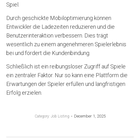
Spiel.
Durch geschickte Mobiloptimierung können
Entwickler die Ladezeiten reduzieren und die
Benutzerinteraktion verbessern. Dies trägt
wesentlich zu einem angenehmeren Spielerlebnis
bei und fördert die Kundenbindung.
Schließlich ist ein reibungsloser Zugriff auf Spiele
ein zentraler Faktor. Nur so kann eine Plattform die
Erwartungen der Spieler erfüllen und langfristigen
Erfolg erzielen.
December 1, 2025
Category:
Job Listing