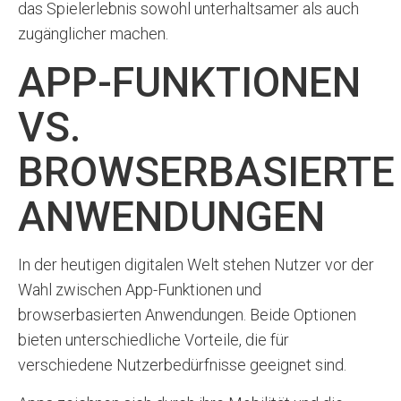
das Spielerlebnis sowohl unterhaltsamer als auch
zugänglicher machen.
APP-FUNKTIONEN
VS.
BROWSERBASIERTE
ANWENDUNGEN
In der heutigen digitalen Welt stehen Nutzer vor der
Wahl zwischen App-Funktionen und
browserbasierten Anwendungen. Beide Optionen
bieten unterschiedliche Vorteile, die für
verschiedene Nutzerbedürfnisse geeignet sind.