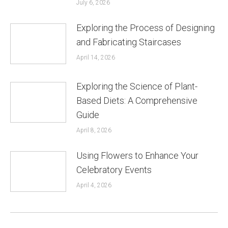
July 6, 2026
Exploring the Process of Designing
and Fabricating Staircases
April 14, 2026
Exploring the Science of Plant-
Based Diets: A Comprehensive
Guide
April 8, 2026
Using Flowers to Enhance Your
Celebratory Events
April 4, 2026