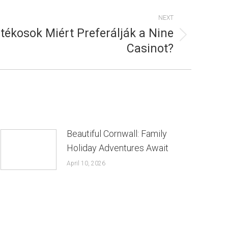
NEXT
tékosok Miért Preferálják a Nine
Casinot?
Beautiful Cornwall: Family
Holiday Adventures Await
April 10, 2026