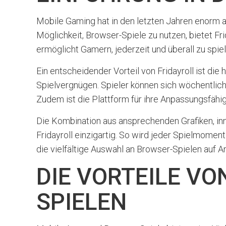
Mobile Gaming hat in den letzten Jahren enorm an
Möglichkeit, Browser-Spiele zu nutzen, bietet Fri
ermöglicht Gamern, jederzeit und überall zu spie
Ein entscheidender Vorteil von Fridayroll ist die
Spielvergnügen. Spieler können sich wöchentlich
Zudem ist die Plattform für ihre Anpassungsfähig
Die Kombination aus ansprechenden Grafiken, inn
Fridayroll einzigartig. So wird jeder Spielmomen
die vielfältige Auswahl an Browser-Spielen auf 
DIE VORTEILE V
SPIELEN