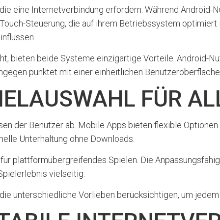
die eine Internetverbindung erfordern. Während Android-Nu
r Touch-Steuerung, die auf ihrem Betriebssystem optimiert
nflussen.
, bieten beide Systeme einzigartige Vorteile. Android-Nut
ingegen punktet mit einer einheitlichen Benutzeroberfläche,
PIELAUSWAHL FÜR AL
sen der Benutzer ab. Mobile Apps bieten flexible Optionen
hnelle Unterhaltung ohne Downloads.
d für plattformübergreifendes Spielen. Die Anpassungsfähi
ielerlebnis vielseitig.
, die unterschiedliche Vorlieben berücksichtigen, um jede