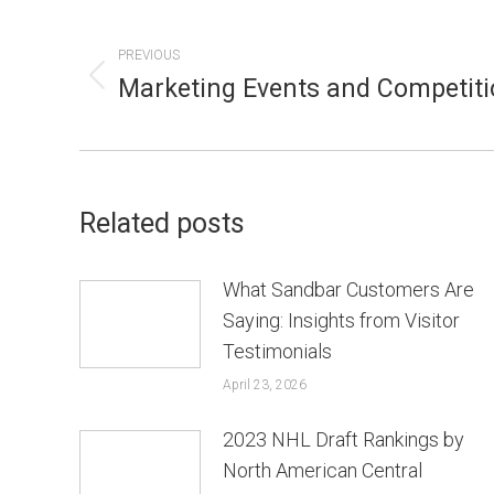
POST
PREVIOUS
NAVIGATION
Marketing Events and Competit
Previous
post:
Related posts
What Sandbar Customers Are
Saying: Insights from Visitor
Testimonials
April 23, 2026
2023 NHL Draft Rankings by
North American Central