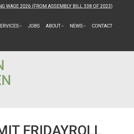
NG WAGE 2026 (FROM ASSEMBLY BILL 338 OF 2023)
ERVICES
JOBS
ABOUT
NEWS
CONTACT
N
EN
MIT FRIDAYROLL