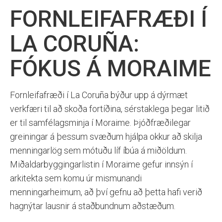
FORNLEIFAFRÆÐI Í
LA CORUÑA:
FÓKUS Á MORAIME
Fornleifafræði í La Coruña býður upp á dýrmæt
verkfæri til að skoða fortíðina, sérstaklega þegar litið
er til samfélagsminja í Moraime. Þjóðfræðilegar
greiningar á þessum svæðum hjálpa okkur að skilja
menningarlög sem mótuðu líf íbúa á miðöldum.
Miðaldarbyggingarlistin í Moraime gefur innsýn í
arkitekta sem komu úr mismunandi
menningarheimum, að því gefnu að þetta hafi verið
hagnýtar lausnir á staðbundnum aðstæðum.