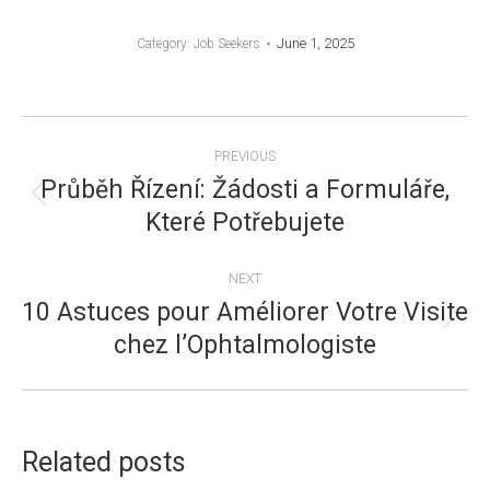
June 1, 2025
Category:
Job Seekers
POST
PREVIOUS
NAVIGATION
Průběh Řízení: Žádosti a Formuláře,
Previous
Které Potřebujete
post:
NEXT
10 Astuces pour Améliorer Votre Visite
Next
chez l’Ophtalmologiste
post:
Related posts