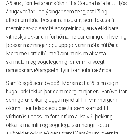
Að auki, fornleifarannsóknir í La Coruña hafa leitt í ljós
áhugaverðar upplýsingar sem tengjast lífi og
athöfnum íbúa. Þessar rannsóknir, sem fókusa á
menningar-og samfélagsgreiningu, auka ekki bara
vitneskju okkar um fortíðina, heldur einnig um hvernig
þessar menningarlegu uppgötvanir móta nútíðina.
Moraime í arfleifð, með sínum ríkum afkasta,
skilmálum og sögulegum gildi, er mikilvægt
rannsóknarviðfangsefni fyrir fornleifafræðinga.
Samfélagið sem byggði Moraime hafði sinn eigin
huga í arkitektúr, þar sem mörg minjar eru varðveittar,
sem gefur okkur glögga mynd af lífi fyrir mörgum
öldum. Þeir félagslegu þættir sem komust til
yfirborðs í þessum fornleifum auka við þekkingu
okkar á mannlífi og sögulegu samhengi. Þetta
auðveldar okkur að gera framtíðarsýn um hvernig