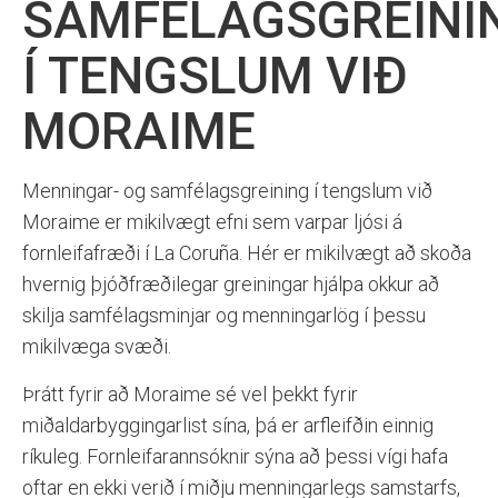
SAMFÉLAGSGREINI
Í TENGSLUM VIÐ
MORAIME
Menningar- og samfélagsgreining í tengslum við
Moraime er mikilvægt efni sem varpar ljósi á
fornleifafræði í La Coruña. Hér er mikilvægt að skoða
hvernig þjóðfræðilegar greiningar hjálpa okkur að
skilja samfélagsminjar og menningarlög í þessu
mikilvæga svæði.
Þrátt fyrir að Moraime sé vel þekkt fyrir
miðaldarbyggingarlist sína, þá er arfleifðin einnig
ríkuleg. Fornleifarannsóknir sýna að þessi vígi hafa
oftar en ekki verið í miðju menningarlegs samstarfs,