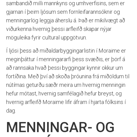
sambandið milli mannkyns og umhverfisins, sem er
gjarnan í þeim ljósum sem fornleifarannsóknir og
menningarlög leggja áherslu á. Það er mikilvægt að
viðurkenna hvernig þessi arfleifð skapar nýjar
möguleika fyrir cultural uppgötvun.
Í ljósi þess að miðaldarbyggingarlistin í Moraime er
meginþáttur í menningararfi þess svæðis, er þörf á
að rannsaka hvað þessi byggingar kynnir okkur um
fortíðina. Með því að skoða þróunina frá miðöldum til
nútímas geturðu sæðr meira um hvernig menningin
hefur mótast, hvernig samfélagið hefur breyst, og
hvernig arfleifð Moraime lifir áfram í hjarta fólksins í
dag.
MENNINGAR- OG