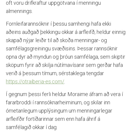
oft voru drifkraftur uppgötvana í menningu
almennings.
Fornleifarannsóknir í þessu samhengi hafa ekki
aðeins auðgað þekkingu okkar á arfleifð, heldur einnig
skapað nýjar leiðir til að skoða menningar- og
samfélagsgreiningu svæðisins. Þessar rannsóknir
opna dyr að myndun og þróun samfélaga, sem skiptir
sköpum fyrir að skilja nútímavísanir sem gerðar hafa
verið á þessum tímum, sérstaklega tengdar
https://otraiberia-es.com/
.
Í gegnum þessi ferli heldur Moraime áfram að vera í
fararbroddi í rannsóknarheiminum, og skilar inn
ómetanlegum upplýsingum um menningarlegar
arfleifðir fortíðarinnar sem enn hafa áhrif á
samfélagið okkar í dag.