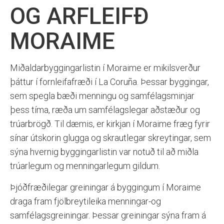
OG ARFLEIFÐ
MORAIME
Miðaldarbyggingarlistin í Moraime er mikilsverður
þáttur í fornleifafræði í La Coruña. Þessar byggingar,
sem spegla bæði menningu og samfélagsminjar
þess tíma, ræða um samfélagslegar aðstæður og
trúarbrögð. Til dæmis, er kirkjan í Moraime fræg fyrir
sínar útskorin glugga og skrautlegar skreytingar, sem
sýna hvernig byggingarlistin var notuð til að miðla
trúarlegum og menningarlegum gildum.
Þjóðfræðilegar greiningar á byggingum í Moraime
draga fram fjölbreytileika menningar-og
samfélagsgreiningar. Þessar greiningar sýna fram á