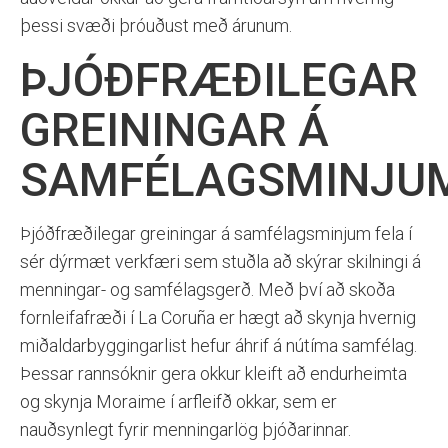
þessi svæði þróuðust með árunum.
ÞJÓÐFRÆÐILEGAR
GREININGAR Á
SAMFÉLAGSMINJU
Þjóðfræðilegar greiningar á samfélagsminjum fela í
sér dýrmæt verkfæri sem stuðla að skýrar skilningi á
menningar- og samfélagsgerð. Með því að skoða
fornleifafræði í La Coruña er hægt að skynja hvernig
miðaldarbyggingarlist hefur áhrif á nútíma samfélag.
Þessar rannsóknir gera okkur kleift að endurheimta
og skynja Moraime í arfleifð okkar, sem er
nauðsynlegt fyrir menningarlög þjóðarinnar.