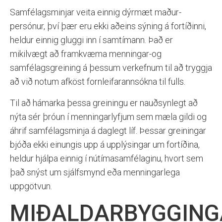
Samfélagsminjar veita einnig dýrmæt maður-
persónur, því þær eru ekki aðeins sýning á fortíðinni,
heldur einnig gluggi inn í samtímann. Það er
mikilvægt að framkvæma menningar-og
samfélagsgreining á þessum verkefnum til að tryggja
að við notum afköst fornleifarannsókna til fulls.
Til að hámarka þessa greiningu er nauðsynlegt að
nýta sér þróun í menningarlyfjum sem mæla gildi og
áhrif samfélagsminja á daglegt líf. Þessar greiningar
bjóða ekki einungis upp á upplýsingar um fortíðina,
heldur hjálpa einnig í nútímasamfélaginu, hvort sem
það snýst um sjálfsmynd eða menningarlega
uppgötvun.
MIÐALDARBYGGING