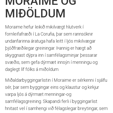
MORAIME OG
MIÐÖLDUM
Moraime hefur leikið mikilvægt hlutverk í
fornleifafræði í La Coruña, þar sem rannsóknir
undanfarinna áratuga hafa leitt í ljós mikilvægar
þjóðfræðilegar greiningar. Þannig er hægt að
skyggnast dýpra inn í samfélagsminjar þessarar
svæðis, sem gefa dýrmæt innsýn í menningu og
daglegt líf fólks á miðöldum.
Miðaldarbyggingarlistin í Moraime er sérkenni í sjálfu
sér, þar sem byggingar eins og klaustur og kirkjur
varpa ljós á dýrmæt menningar-og
samfélagsgreining. Skapandi ferli í byggingarlist
hnitast vel í samhengi við félagslegar breytingar, sem