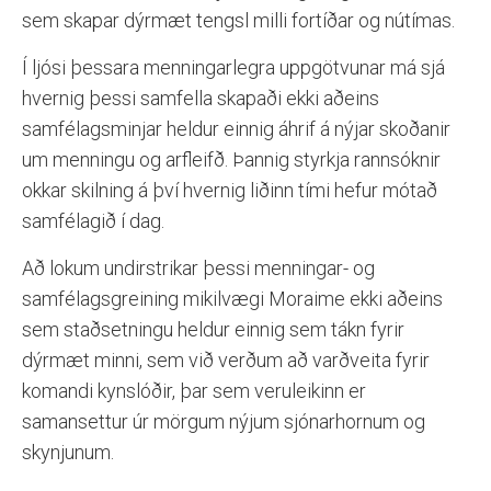
sem skapar dýrmæt tengsl milli fortíðar og nútímas.
Í ljósi þessara menningarlegra uppgötvunar má sjá
hvernig þessi samfella skapaði ekki aðeins
samfélagsminjar heldur einnig áhrif á nýjar skoðanir
um menningu og arfleifð. Þannig styrkja rannsóknir
okkar skilning á því hvernig liðinn tími hefur mótað
samfélagið í dag.
Að lokum undirstrikar þessi menningar- og
samfélagsgreining mikilvægi Moraime ekki aðeins
sem staðsetningu heldur einnig sem tákn fyrir
dýrmæt minni, sem við verðum að varðveita fyrir
komandi kynslóðir, þar sem veruleikinn er
samansettur úr mörgum nýjum sjónarhornum og
skynjunum.