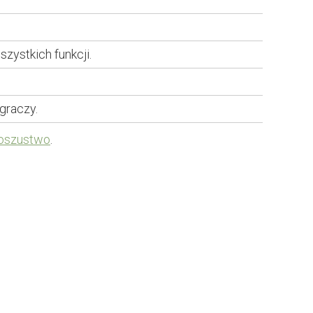
zystkich funkcji.
graczy.
 oszustwo
.