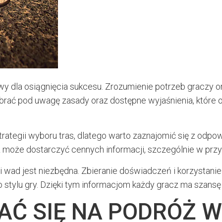
owy dla osiągnięcia sukcesu. Zrozumienie potrzeb graczy
brać pod uwagę zasady oraz dostępne wyjaśnienia, które of
rategii wyboru tras, dlatego warto zaznajomić się z odpo
ż może dostarczyć cennych informacji, szczególnie w prz
 i wad jest niezbędna. Zbieranie doświadczeń i korzystani
stylu gry. Dzięki tym informacjom każdy gracz ma szansę 
Ć SIĘ NA PODRÓŻ W