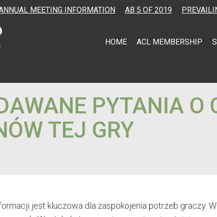
ANNUAL MEETING INFORMATION
AB 5 OF 2019
PREVAILI
HOME
ACL MEMBERSHIP
S
DAWANE PYTANIA O 
ANÓW TEJ GRY
nformacji jest kluczowa dla zaspokojenia potrzeb graczy.