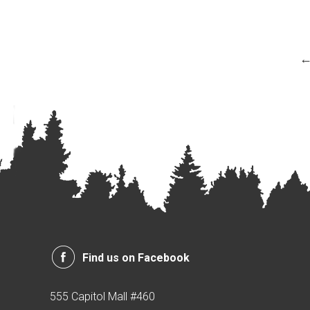
Find us on Facebook
555 Capitol Mall #460