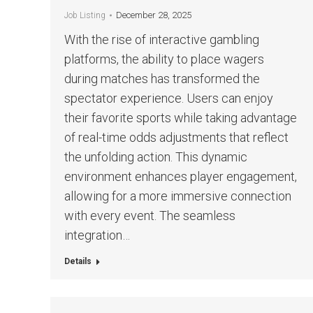
December 28, 2025
Job Listing
With the rise of interactive gambling
platforms, the ability to place wagers
during matches has transformed the
spectator experience. Users can enjoy
their favorite sports while taking advantage
of real-time odds adjustments that reflect
the unfolding action. This dynamic
environment enhances player engagement,
allowing for a more immersive connection
with every event. The seamless
integration…
Details