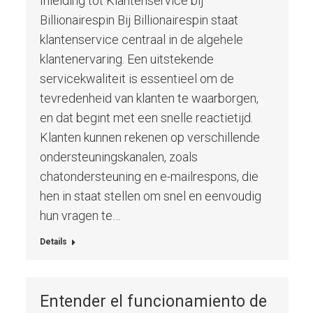
Inleiding tot Klantenservice bij
Billionairespin Bij Billionairespin staat
klantenservice centraal in de algehele
klantenervaring. Een uitstekende
servicekwaliteit is essentieel om de
tevredenheid van klanten te waarborgen,
en dat begint met een snelle reactietijd.
Klanten kunnen rekenen op verschillende
ondersteuningskanalen, zoals
chatondersteuning en e-mailrespons, die
hen in staat stellen om snel en eenvoudig
hun vragen te…
Details
Entender el funcionamiento de