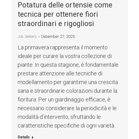
Potatura delle ortensie come
tecnica per ottenere fiori
straordinari e rigogliosi
December 27, 2025
Job Seekers
La primavera rappresenta il momento
ideale per curare la vostra collezione di
piante. In questa stagione, è fondamentale
prestare attenzione alle tecniche di
modellamento per garantirne una crescita
sana e straordinarie colorazioni durante la
fioritura. Per un giardinaggio efficace, è
necessario considerare la periodicità e le
modalità d’intervento, sfruttando le
caratteristiche specifiche di ogni varietà.…
Details