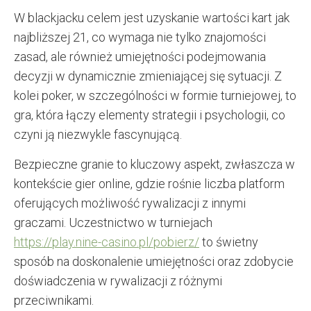
W blackjacku celem jest uzyskanie wartości kart jak
najbliższej 21, co wymaga nie tylko znajomości
zasad, ale również umiejętności podejmowania
decyzji w dynamicznie zmieniającej się sytuacji. Z
kolei poker, w szczególności w formie turniejowej, to
gra, która łączy elementy strategii i psychologii, co
czyni ją niezwykle fascynującą.
Bezpieczne granie to kluczowy aspekt, zwłaszcza w
kontekście gier online, gdzie rośnie liczba platform
oferujących możliwość rywalizacji z innymi
graczami. Uczestnictwo w turniejach
https://play.nine-casino.pl/pobierz/
to świetny
sposób na doskonalenie umiejętności oraz zdobycie
doświadczenia w rywalizacji z różnymi
przeciwnikami.