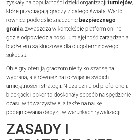
zyskały na popularności dzięki organizacji
turniejów
,
które przyciągają graczy z całego świata. Warto
również podkreślić znaczenie
bezpiecznego
grania
, zwłaszcza w kontekście platform online,
gdzie odpowiedzialność i umiejętność zarządzania
budżetem są kluczowe dla długoterminowego
sukcesu.
Obie gry oferują graczom nie tylko szansę na
wygraną, ale również na rozwijanie swoich
umiejętności i strategii. Niezależnie od preferencji,
blackjack i poker to doskonały sposób na spędzenie
czasu w towarzystwie, a także na naukę
podejmowania decyzji w warunkach rywalizacji.
ZASADY I