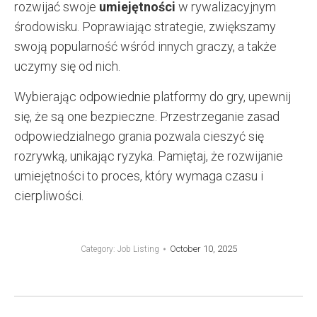
rozwijać swoje
umiejętności
w rywalizacyjnym
środowisku. Poprawiając strategie, zwiększamy
swoją popularność wśród innych graczy, a także
uczymy się od nich.
Wybierając odpowiednie platformy do gry, upewnij
się, że są one bezpieczne. Przestrzeganie zasad
odpowiedzialnego grania pozwala cieszyć się
rozrywką, unikając ryzyka. Pamiętaj, że rozwijanie
umiejętności to proces, który wymaga czasu i
cierpliwości.
October 10, 2025
Category:
Job Listing
POST