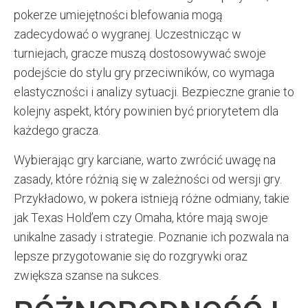
pokerze umiejętności blefowania mogą
zadecydować o wygranej. Uczestnicząc w
turniejach, gracze muszą dostosowywać swoje
podejście do stylu gry przeciwników, co wymaga
elastyczności i analizy sytuacji. Bezpieczne granie to
kolejny aspekt, który powinien być priorytetem dla
każdego gracza.
Wybierając gry karciane, warto zwrócić uwagę na
zasady, które różnią się w zależności od wersji gry.
Przykładowo, w pokera istnieją różne odmiany, takie
jak Texas Hold’em czy Omaha, które mają swoje
unikalne zasady i strategie. Poznanie ich pozwala na
lepsze przygotowanie się do rozgrywki oraz
zwiększa szanse na sukces.