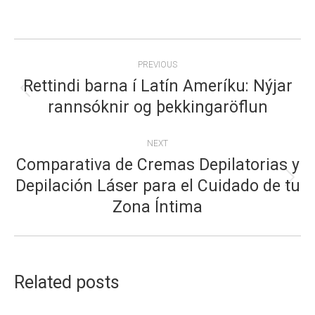
POST
PREVIOUS
NAVIGATION
Rettindi barna í Latín Ameríku: Nýjar
Previous
rannsóknir og þekkingaröflun
post:
NEXT
Comparativa de Cremas Depilatorias y
Depilación Láser para el Cuidado de tu
Next
Zona Íntima
post:
Related posts