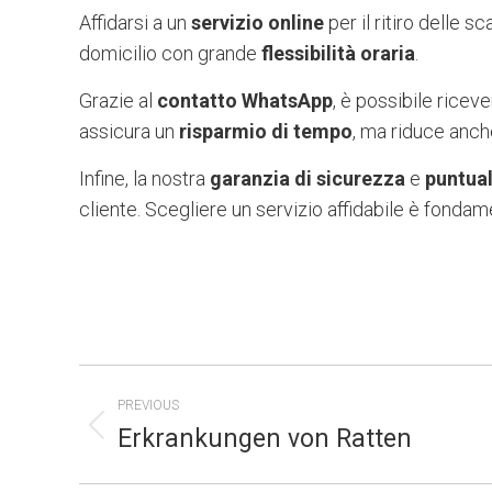
Affidarsi a un
servizio online
per il ritiro delle 
domicilio con grande
flessibilità oraria
.
Grazie al
contatto WhatsApp
, è possibile ricev
assicura un
risparmio di tempo
, ma riduce anche
Infine, la nostra
garanzia di sicurezza
e
puntual
cliente. Scegliere un servizio affidabile è fondam
POST
PREVIOUS
NAVIGATION
Erkrankungen von Ratten
Previous
post: