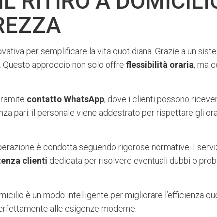
L RITIRO A DOMICILI
UREZZA
ovativa per semplificare la vita quotidiana. Grazie a un sis
i. Questo approccio non solo offre
flessibilità oraria
, ma c
 tramite
contatto WhatsApp
, dove i clienti possono ricever
za pari: il personale viene addestrato per rispettare gli orari
erazione è condotta seguendo rigorose normative. I servizi 
tenza clienti
dedicata per risolvere eventuali dubbi o prob
omicilio è un modo intelligente per migliorare l’efficienza qu
perfettamente alle esigenze moderne.