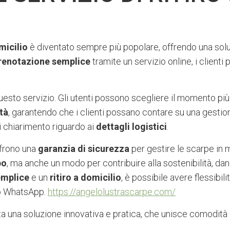
micilio
è diventato sempre più popolare, offrendo una so
renotazione semplice
tramite un servizio online, i clienti 
 questo servizio. Gli utenti possono scegliere il momento p
tà
, garantendo che i clienti possano contare su una gestione
si chiarimento riguardo ai
dettagli logistici
.
ffrono una
garanzia di sicurezza
per gestire le scarpe in 
po
, ma anche un modo per contribuire alla sostenibilità, dan
emplice
e un
ritiro a domicilio
, è possibile avere flessibil
to WhatsApp.
https://angelolustrascarpe.com/
enta una soluzione innovativa e pratica, che unisce comodità