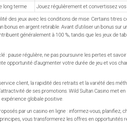
e long terme
Jouez régulièrement et convertissez vo
ité des jeux avec les conditions de mise. Certains titres c
un bonus en argent retirable. Avant d’utiliser un bonus sur u
ntribuent généralement à 100 %, tandis que les jeux de ta
é : pause régulière, ne pas poursuivre les pertes et savoi
nte opportunité d’augmenter votre durée de jeu et vos cha
vice client, la rapidité des retraits et la variété des mé
 l’attractivité de ses promotions. Wild Sultan Casino met e
expérience globale positive.
posés par un casino en ligne : informez-vous, planifiez, c
rincipes, vous transformerez les offres en opportunités rée