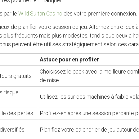
fres pour ne rien manquer.
s par le
Wild Sultan Casino
dès votre première connexion.
cieux de planifier votre session de jeu. Alternez entre jeux à
 gains plus fréquents mais plus modestes, tandis que ceux à 
onus peuvent être utilisés stratégiquement selon ces cara
Astuce pour en profiter
Choisissez le pack avec la meilleure com
ours gratuits
de mise
s risque
Utilisez-les sur des machines à faible vol
lle des pertes
Profitez-en après une session perdante po
diversifiés
Planifiez votre calendrier de jeu autour d