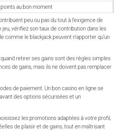
s points au bon moment
ontribuent peu ou pas du tout à l’exigence de
n jeu, vérifiez son taux de contribution dans les
ble comme le blackjack peuvent n’apporter qu’un
r quand retirer ses gains sont des règles simples
nces de gains, mais ils ne doivent pas remplacer
thodes de paiement. Un bon casino en ligne se
n avant des options sécurisées et un
hoisissez les promotions adaptées à votre profil,
lles de plaisir et de gains, tout en maîtrisant