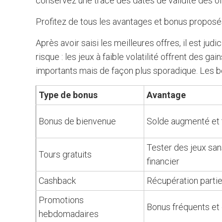
conservez une trace des dates de validité des of
Profitez de tous les avantages et bonus proposé
Après avoir saisi les meilleures offres, il est judi
risque : les jeux à faible volatilité offrent des
importants mais de façon plus sporadique. Les b
Type de bonus
Avantage
Bonus de bienvenue
Solde augmenté et t
Tester des jeux san
Tours gratuits
financier
Cashback
Récupération partie
Promotions
Bonus fréquents et 
hebdomadaires