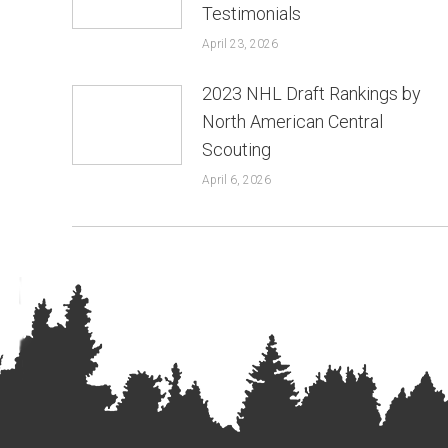
Testimonials
April 23, 2026
2023 NHL Draft Rankings by
North American Central
Scouting
April 6, 2026