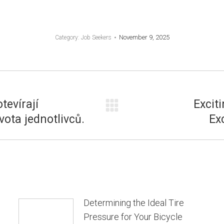
November 9, 2025
Category:
Job Seekers
tevírají
Excit
Next
ivota jednotlivců.
Ex
post:
Determining the Ideal Tire
Pressure for Your Bicycle