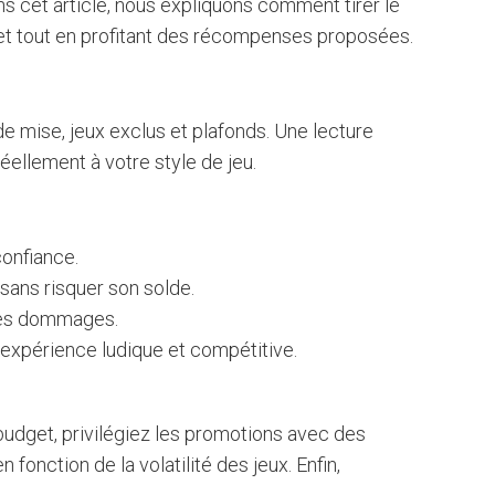
ns cet article, nous expliquons comment tirer le
get tout en profitant des récompenses proposées.
 de mise, jeux exclus et plafonds. Une lecture
ellement à votre style de jeu.
onfiance.
sans risquer son solde.
 les dommages.
expérience ludique et compétitive.
 budget, privilégiez les promotions avec des
fonction de la volatilité des jeux. Enfin,