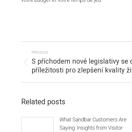
POST
PREVIOUS
NAVIGATION
S příchodem nové legislativy se o
Previous
příležitosti pro zlepšení kvality ž
post:
Related posts
What Sandbar Customers Are
Saying: Insights from Visitor