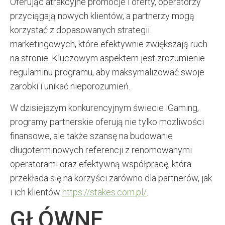
Oferując atrakcyjne promocje i oferty, operatorzy
przyciągają nowych klientów, a partnerzy mogą
korzystać z dopasowanych strategii
marketingowych, które efektywnie zwiększają ruch
na stronie. Kluczowym aspektem jest zrozumienie
regulaminu programu, aby maksymalizować swoje
zarobki i unikać nieporozumień.
W dzisiejszym konkurencyjnym świecie iGaming,
programy partnerskie oferują nie tylko możliwości
finansowe, ale także szansę na budowanie
długoterminowych referencji z renomowanymi
operatorami oraz efektywną współpracę, która
przekłada się na korzyści zarówno dla partnerów, jak
i ich klientów
https://stakes.com.pl/
.
GŁÓWNE