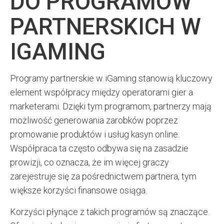
DO PROGRAMÓW
PARTNERSKICH W
IGAMING
Programy partnerskie w iGaming stanowią kluczowy
element współpracy między operatorami gier a
marketerami. Dzięki tym programom, partnerzy mają
możliwość generowania zarobków poprzez
promowanie produktów i usług kasyn online.
Współpraca ta często odbywa się na zasadzie
prowizji, co oznacza, że im więcej graczy
zarejestruje się za pośrednictwem partnera, tym
większe korzyści finansowe osiąga.
Korzyści płynące z takich programów są znaczące.