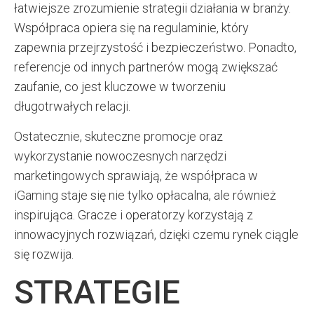
łatwiejsze zrozumienie strategii działania w branży.
Współpraca opiera się na regulaminie, który
zapewnia przejrzystość i bezpieczeństwo. Ponadto,
referencje od innych partnerów mogą zwiększać
zaufanie, co jest kluczowe w tworzeniu
długotrwałych relacji.
Ostatecznie, skuteczne promocje oraz
wykorzystanie nowoczesnych narzędzi
marketingowych sprawiają, że współpraca w
iGaming staje się nie tylko opłacalna, ale również
inspirująca. Gracze i operatorzy korzystają z
innowacyjnych rozwiązań, dzięki czemu rynek ciągle
się rozwija.
STRATEGIE