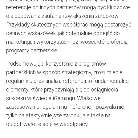
referencje od innych partnerów mogą być kluczowe
dla budowania zaufania i zwiększenia zarobków.
Przykłady skutecznych współprac mogą dostarczyć
cennych wskazówek, jak optymalnie podejść do
marketingu i wykorzystać możliwości, które oferują
programy partnerskie.
Podsumowując, korzystanie z programów
partnerskich w sposób strategiczny, zrozumienie
regulaminu oraz analiza referencji to fundamentalne
elementy, które przyczyniają się do osiągnięcia
sukcesu w świecie iGamingu. Właściwe
zastosowanie regulaminu i referencji, pozwala nie
tylko na efektywniejsze zarobki, ale także na
długotrwałe relacje w współpracy.