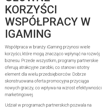
KORZYŚCI
WSPÓŁPRACY W
IGAMING
Współpraca w branży iGaming przynosi wiele
korzyści, które mogą znacząco wpłynąć na rozwój
biznesu. Przede wszystkim, programy partnerskie
oferują atrakcyjne zarobki, co stanowi istotny
element dla wielu przedsiębiorców. Dobrze
skonstruowana oferta promocyjna przyciąga
nowych graczy, co wpływa na wzrost efektywności
marketingowej.
Udział w programach partnerskich pozwala na