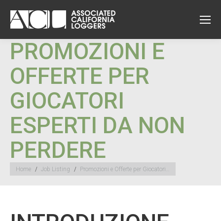
PROMOZIONI E
OFFERTE PER
GIOCATORI
ESPERTI DA NON
PERDERE
You are here:
Home
Job Listing
Promozioni e Offerte per Giocatori…