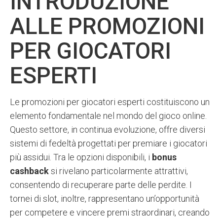
INTRODUZIONE
ALLE PROMOZIONI
PER GIOCATORI
ESPERTI
Le promozioni per giocatori esperti costituiscono un
elemento fondamentale nel mondo del gioco online.
Questo settore, in continua evoluzione, offre diversi
sistemi di fedeltà progettati per premiare i giocatori
più assidui. Tra le opzioni disponibili, i
bonus
cashback
si rivelano particolarmente attrattivi,
consentendo di recuperare parte delle perdite. I
tornei di slot, inoltre, rappresentano un’opportunità
per competere e vincere premi straordinari, creando