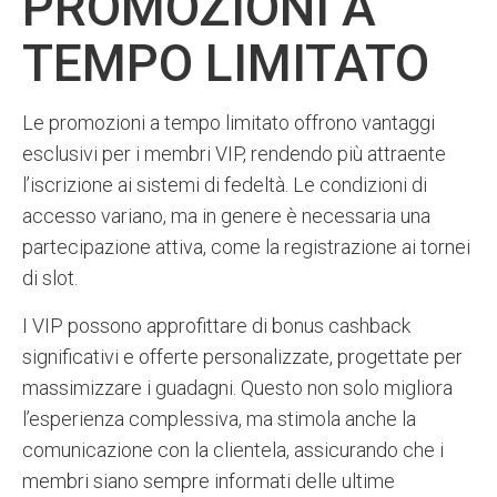
PROMOZIONI A
TEMPO LIMITATO
Le promozioni a tempo limitato offrono vantaggi
esclusivi per i membri VIP, rendendo più attraente
l’iscrizione ai sistemi di fedeltà. Le condizioni di
accesso variano, ma in genere è necessaria una
partecipazione attiva, come la registrazione ai tornei
di slot.
I VIP possono approfittare di bonus cashback
significativi e offerte personalizzate, progettate per
massimizzare i guadagni. Questo non solo migliora
l’esperienza complessiva, ma stimola anche la
comunicazione con la clientela, assicurando che i
membri siano sempre informati delle ultime