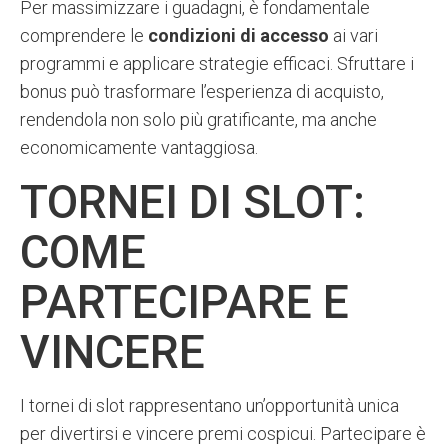
Per massimizzare i guadagni, è fondamentale
comprendere le
condizioni di accesso
ai vari
programmi e applicare strategie efficaci. Sfruttare i
bonus può trasformare l’esperienza di acquisto,
rendendola non solo più gratificante, ma anche
economicamente vantaggiosa.
TORNEI DI SLOT:
COME
PARTECIPARE E
VINCERE
I tornei di slot rappresentano un’opportunità unica
per divertirsi e vincere premi cospicui. Partecipare è