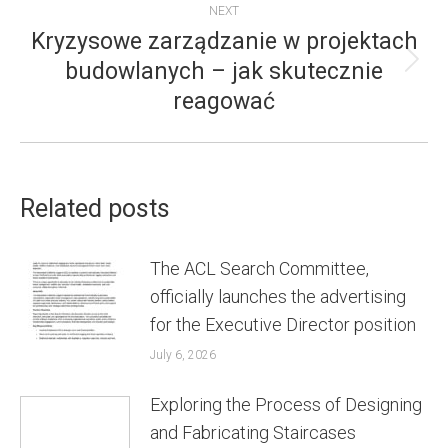
NEXT
Kryzysowe zarządzanie w projektach
budowlanych – jak skutecznie
Next
reagować
post:
Related posts
The ACL Search Committee,
officially launches the advertising
for the Executive Director position
July 6, 2026
Exploring the Process of Designing
and Fabricating Staircases