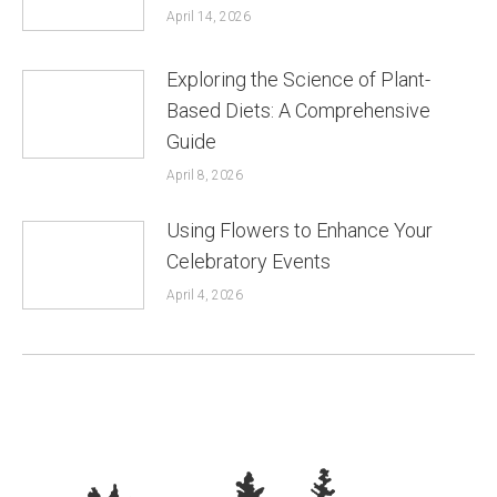
April 14, 2026
Exploring the Science of Plant-
Based Diets: A Comprehensive
Guide
April 8, 2026
Using Flowers to Enhance Your
Celebratory Events
April 4, 2026