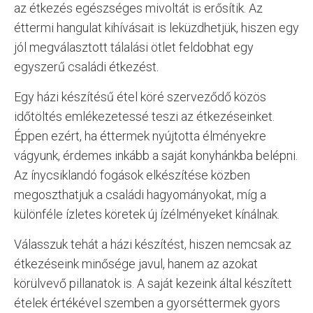
az étkezés egészséges mivoltát is erősítik. Az
éttermi hangulat kihívásait is leküzdhetjük, hiszen egy
jól megválasztott tálalási ötlet feldobhat egy
egyszerű családi étkezést.
Egy házi készítésű étel köré szerveződő közös
időtöltés emlékezetessé teszi az étkezéseinket.
Éppen ezért, ha éttermek nyújtotta élményekre
vágyunk, érdemes inkább a saját konyhánkba belépni.
Az ínycsiklandó fogások elkészítése közben
megoszthatjuk a családi hagyományokat, míg a
különféle ízletes köretek új ízélményeket kínálnak.
Válasszuk tehát a házi készítést, hiszen nemcsak az
étkezéseink minősége javul, hanem az azokat
körülvevő pillanatok is. A saját kezeink által készített
ételek értékével szemben a gyorséttermek gyors