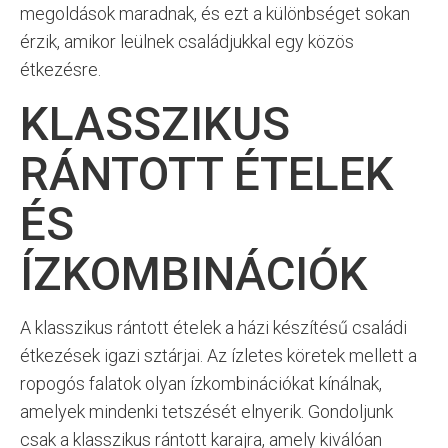
megoldások maradnak, és ezt a különbséget sokan
érzik, amikor leülnek családjukkal egy közös
étkezésre.
KLASSZIKUS
RÁNTOTT ÉTELEK
ÉS
ÍZKOMBINÁCIÓK
A klasszikus rántott ételek a házi készítésű családi
étkezések igazi sztárjai. Az ízletes köretek mellett a
ropogós falatok olyan ízkombinációkat kínálnak,
amelyek mindenki tetszését elnyerik. Gondoljunk
csak a klasszikus rántott karajra, amely kiválóan