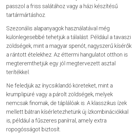
passzol a friss salátához vagy a házi készítésű
tartármártáshoz.
Szezonális alapanyagok használatával még
különlegesebbé tehetjük a tálalást. Például a tavaszi
zöldségek, mint a magyar spenót, nagyszerű kísérők
a rántott ételekhez. Az éttermi hangulatot otthon is
megteremthetjük egy jól megtervezett asztal
terítékkel.
Ne feledjük az ínycsiklandó köreteket, mint a
krumplipüré vagy a párolt zöldségek, melyek
nemcsak finomak, de táplálóak is. A klasszikus ízek
mellett bátran kísérletezhetünk új ízkombinációkkal
is, például a fűszeres panírral, amely extra
ropogósságot biztosít.