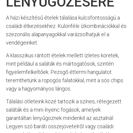
LENYŰGÖZÉSÉRE
A házi készítésű ételek tálalása kulcsfontosságú a
családi étkezésekhez. Különféle ízkombinációkkal és
szezonális alapanyagokkal varázsolhatjuk el a
vendégeinket.
A klasszikus rántott ételek mellett ízletes köretek,
mint például a saláták és mártogatósok, szintén
figyelemfelkeltőek. Pezsgő éttermi hangulatot
teremthetünk a ropogós falatokkal, mint a sós chips
vagy a hagyományos lángos.
Tálalási ötleteink közé tartozik a színes, rétegezett
saláták és a mini ínyenc fogások, amelyek
garantáltan lenyűgöznek mindenkit az asztalnál.
Legyen szó baráti összejövetelről vagy családi