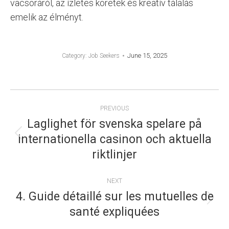
vacsoráról, az ízletes köretek és kreatív tálalás
emelik az élményt.
June 15, 2025
Category:
Job Seekers
POST
PREVIOUS
NAVIGATION
Laglighet för svenska spelare på
internationella casinon och aktuella
Previous
riktlinjer
post:
NEXT
4. Guide détaillé sur les mutuelles de
Next
santé expliquées
post: