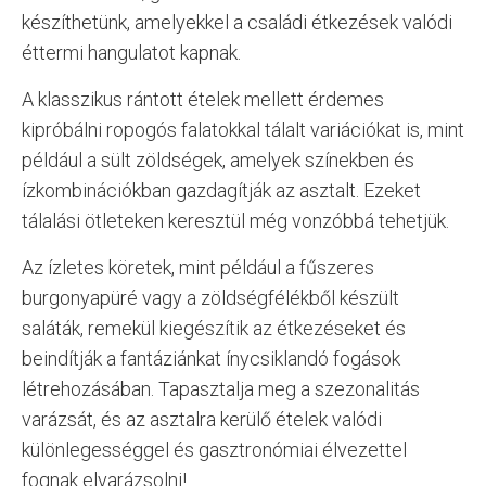
készíthetünk, amelyekkel a családi étkezések valódi
éttermi hangulatot kapnak.
A klasszikus rántott ételek mellett érdemes
kipróbálni ropogós falatokkal tálalt variációkat is, mint
például a sült zöldségek, amelyek színekben és
ízkombinációkban gazdagítják az asztalt. Ezeket
tálalási ötleteken keresztül még vonzóbbá tehetjük.
Az ízletes köretek, mint például a fűszeres
burgonyapüré vagy a zöldségfélékből készült
saláták, remekül kiegészítik az étkezéseket és
beindítják a fantáziánkat ínycsiklandó fogások
létrehozásában. Tapasztalja meg a szezonalitás
varázsát, és az asztalra kerülő ételek valódi
különlegességgel és gasztronómiai élvezettel
fognak elvarázsolni!