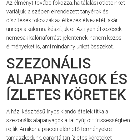
Az élményt tovább fokozza, ha tálalási ötleteinket
variáljuk: a szépen elrendezett tányérok és
díszítések fokozzák az étkezés élvezetét, akár
ünnepi alkalomra készítjük el. Az ilyen étkezések
nemcsak kalóriaforrást jelentenek, hanem közös
élményeket is, ami mindannyiunkat összeköt.
SZEZONÁLIS
ALAPANYAGOK ÉS
ÍZLETES KÖRETEK
A házi készítésű ínycsiklandó ételek titka a
szezonális alapanyagok által nyújtott frissességben
rejlik. Amikor a piacon elérhető terményekre
támaszkodunk, garantáltan ízletes köreteket