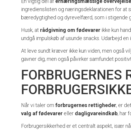
En vigtig del af
ernæringsmæssige overvejelse
ingredienslisten og næringsdeklarationen for at 
bæredygtighed og dyrevelfærd, som i stigende g
Husk, at
rådgivning om fødevarer
ikke kun hand
undgå impulskøb af usunde snacks. Udarbejd en in
At leve sundt kræver ikke kun viden, men også vilj
gavner dig, men også påvirker samfundet positivt
FORBRUGERNES 
FORBRUGERSIKK
Når vi taler om
forbrugernes rettigheder
, er d
valg af fødevarer
eller
dagligvareindkøb
, har 
Forbrugersikkerhed er et centralt aspekt, især n