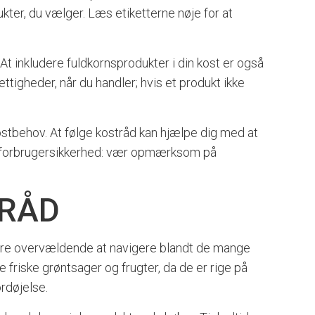
ter, du vælger. Læs etiketterne nøje for at
 At inkludere fuldkornsprodukter i din kost er også
ttigheder, når du handler; hvis et produkt ikke
stbehov. At følge kostråd kan hjælpe dig med at
om forbrugersikkerhed: vær opmærksom på
TRÅD
t være overvældende at navigere blandt de mange
e friske grøntsager og frugter, da de er rige på
ordøjelse.