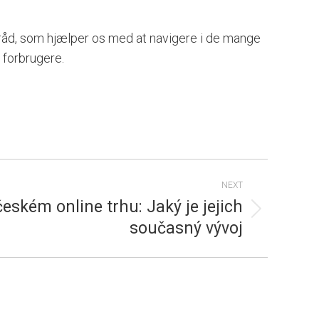
råd, som hjælper os med at navigere i de mange
 forbrugere.
NEXT
eském online trhu: Jaký je jejich
současný vývoj