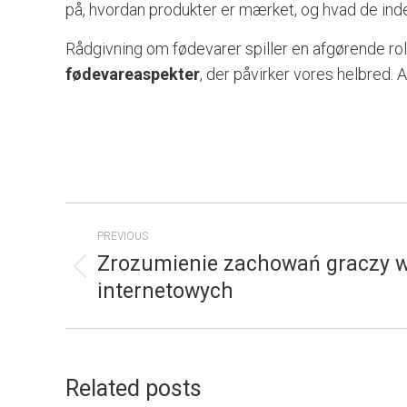
på, hvordan produkter er mærket, og hvad de inde
Rådgivning om fødevarer spiller en afgørende ro
fødevareaspekter
, der påvirker vores helbred. 
POST
PREVIOUS
NAVIGATION
Zrozumienie zachowań graczy 
Previous
internetowych
post:
Related posts