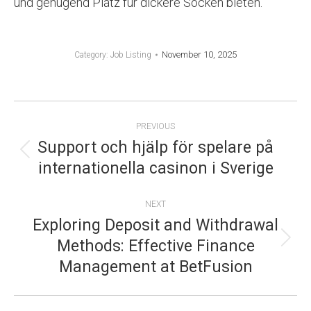
und genügend Platz für dickere Socken bieten.
November 10, 2025
Category:
Job Listing
POST
PREVIOUS
NAVIGATION
Support och hjälp för spelare på
Previous
internationella casinon i Sverige
post:
NEXT
Exploring Deposit and Withdrawal
Methods: Effective Finance
Next
Management at BetFusion
post: