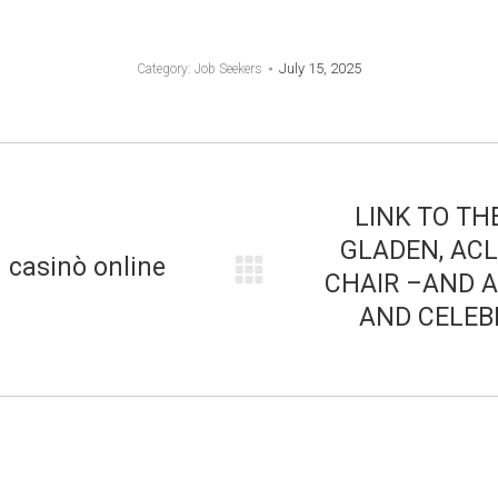
July 15, 2025
Category:
Job Seekers
LINK TO TH
GLADEN, AC
 casinò online
CHAIR –AND A
Next
AND CELEBR
post: