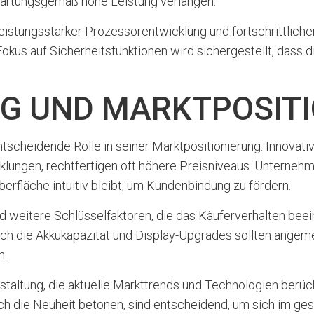
wartungsgemäß hohe Leistung verlangen.
stungsstarker Prozessorentwicklung und fortschrittlicher
okus auf Sicherheitsfunktionen wird sichergestellt, dass d
G UND MARKTPOSIT
ntscheidende Rolle in seiner Marktpositionierung. Innovat
lungen, rechtfertigen oft höhere Preisniveaus. Unterneh
erfläche intuitiv bleibt, um Kundenbindung zu fördern.
 weitere Schlüsselfaktoren, die das Käuferverhalten beei
h die Akkukapazität und Display-Upgrades sollten angemes
n.
ltung, die aktuelle Markttrends und Technologien berücksi
auch die Neuheit betonen, sind entscheidend, um sich im