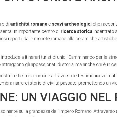
oro di
antichità romane
e
scavi archeologici
che racconta
resenta un importante centro di
ricerca storica
incentrato 
si reperti, dalle monete romane alle ceramiche artistiche,
ntroduce a itinerari turistici unici. Camminando per le strade
 attraggono gli appassionati di storia, ma anche chi è in ce
costruire la storia romane attraverso le testimonianze materi
sembra narrarci storie di civiltà passate, promettendo un v
NE: UN VIAGGIO NEL
ascinante sulla grandezza dell’Impero Romano. Attraverso