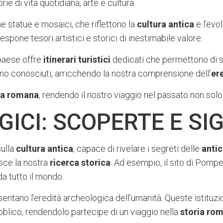
e di vita quotidiana, arte e cultura.
e statue e mosaici, che riflettono la
cultura antica
e l’evo
one tesori artistici e storici di inestimabile valore.
 paese offre
itinerari turistici
dedicati che permettono di se
eno conosciuti, arricchendo la nostra comprensione dell’
er
ia romana
, rendendo il nostro viaggio nel passato non so
ICI: SCOPERTE E SI
sulla
cultura antica
, capace di rivelare i segreti delle
anti
isce la nostra
ricerca storica
. Ad esempio, il sito di Pomp
 da tutto il mondo.
sentano l’eredità archeologica dell’umanità. Queste istit
ubblico, rendendolo partecipe di un viaggio nella
storia ro