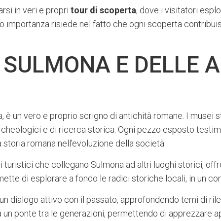
si in veri e propri
tour di scoperta
, dove i visitatori esp
ro importanza risiede nel fatto che ogni scoperta contrib
I SULMONA E DELLE 
ica, è un vero e proprio scrigno di antichità romane. I musei
rcheologici e di ricerca storica. Ogni pezzo esposto testimo
 storia romana nell’evoluzione della società.
 turistici che collegano Sulmona ad altri luoghi storici, off
ette di esplorare a fondo le radici storiche locali, in un co
 un dialogo attivo con il passato, approfondendo temi di rilev
 un ponte tra le generazioni, permettendo di apprezzare ap