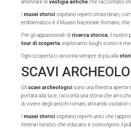
ammirare le
vestigia antiche
che raccontano stori
I
musei storici
ospitano reperti straordinari, com
emblematico è il Museo Nazionale Romano, che esp
Per gli appassionati di
ricerca storica
, il nostro
tour di scoperta
, esploriamo luoghi iconici e m
Ogni scoperta ci avvicina sempre di più alla
stor
SCAVI ARCHEOLOG
Gli
scavi archeologici
sono una finestra aperta 
portata alla luce, racconta una storia che arricch
di vivere degli antichi romani, attirando visitatori
I
musei storici
ospitano reperti unici che rappre
itinerari turistici che educano e coinvolgono il p