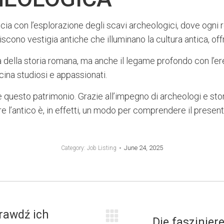
eccia con l’esplorazione degli scavi archeologici, dove ogni
o vestigia antiche che illuminano la cultura antica, offrendo
 della storia romana, ma anche il legame profondo con l’ere
scina studiosi e appassionati.
 questo patrimonio. Grazie all’impegno di archeologi e stor
re l’antico è, in effetti, un modo per comprendere il present
June 24, 2025
Category:
Job Listing
rawdź ich
Die faszinie
Next