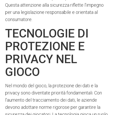
Questa attenzione alla sicurezza riflette l’impegno
per una legislazione responsabile e orientata al
consumatore.
TECNOLOGIE DI
PROTEZIONE E
PRIVACY NEL
GIOCO
Nel mondo del gioco, la protezione dei dati e la
privacy sono diventate priorità fondamentali. Con
l’aumento del tracciamento dei dati, le aziende
devono adottare norme rigorose per garantire la
sicurezza dei giocatori. La tecnologia gioca un ruolo