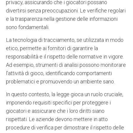
privacy, assicurando che i giocatori possano
divertirsi senza preoccupazioni. Le verifiche regolari
e la trasparenza nella gestione delle informazioni
sono fondamentali.
La tecnologia di tracciamento, se utilizzata in modo
etico, permette ai fornitori di garantire la
responsabilità e il rispetto delle normative in vigore.
Ad esempio, strumenti di analisi possono monitorare
l’attività di gioco, identificando comportamenti
problematici e promuovendo un ambiente sano.
In questo contesto, la legge gioca un ruolo cruciale,
imponendo requisiti specifici per proteggere i
giocatori e assicurare che i loro diritti siano
rispettati. Le aziende devono mettere in atto
procedure di verifica per dimostrare il rispetto delle