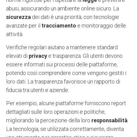
abusi, assicurando un ambiente online sicuro. La
sicurezza
dei dati è una priorità, con tecnologie
avanzate per il
tracciamento
e monitoraggio delle
attività.
Verifiche regolari aiutano a mantenere standard
elevati di
privacy
e trasparenza. Gli utenti devono
essere informati sui processi delle piattaforme,
potendo così comprendere come vengono gestiti i
loro dati. La trasparenza favorisce un rapporto di
fiducia tra utenti e aziende.
Per esempio, alcune piattaforme forniscono report
dettagliati sulle loro operazioni e politiche,
migliorando la percezione della loro
responsabilità
.
La tecnologia, se utilizzata correttamente, diventa