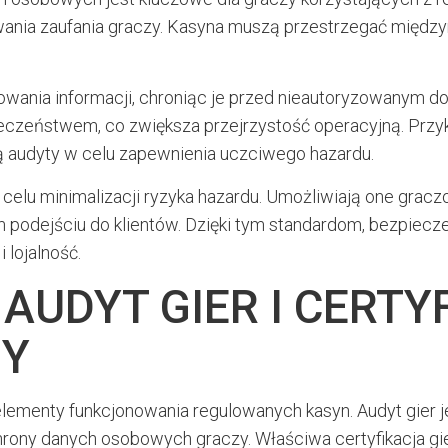
wania zaufania graczy. Kasyna muszą przestrzegać między
rowania informacji, chroniąc je przed nieautoryzowanym 
zpieczeństwem, co zwiększa przejrzystość operacyjną. Pr
ją audyty w celu zapewnienia uczciwego hazardu.
elu minimalizacji ryzyka hazardu. Umożliwiają one graczo
ym podejściu do klientów. Dzięki tym standardom, bezpie
 lojalność.
AUDYT GIER I CERTY
ZY
elementy funkcjonowania regulowanych kasyn. Audyt gier 
hrony danych osobowych graczy. Właściwa certyfikacja gi