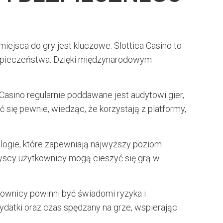
iejsca do gry jest kluczowe. Slottica Casino to
bezpieczeństwa. Dzięki międzynarodowym
a Casino regularnie poddawane jest audytowi gier,
się pewnie, wiedząc, że korzystają z platformy,
ologie, które zapewniają najwyższy poziom
yscy użytkownicy mogą cieszyć się grą w
kownicy powinni być świadomi ryzyka i
ydatki oraz czas spędzany na grze, wspierając