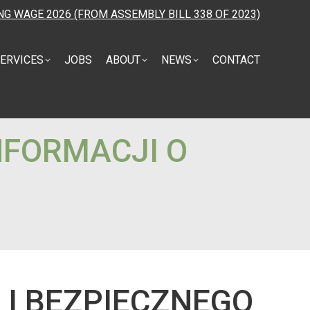
NG WAGE 2026 (FROM ASSEMBLY BILL 338 OF 2023)
ERVICES
JOBS
ABOUT
NEWS
CONTACT
NFORMACJI O
 I BEZPIECZNEGO