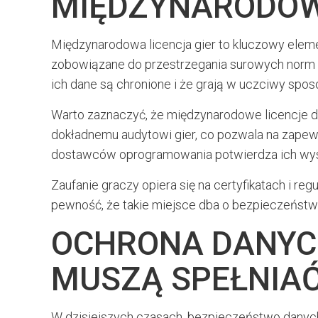
MIĘDZYNARODOWA
Międzynarodowa licencja gier to kluczowy eleme
zobowiązane do przestrzegania surowych norm d
ich dane są chronione i że grają w uczciwy spos
Warto zaznaczyć, że międzynarodowe licencje d
dokładnemu audytowi gier, co pozwala na zapew
dostawców oprogramowania potwierdza ich wysok
Zaufanie graczy opiera się na certyfikatach i re
pewność, że takie miejsce dba o bezpieczeństw
OCHRONA DANYC
MUSZĄ SPEŁNIA
W dzisiejszych czasach, bezpieczeństwo danych