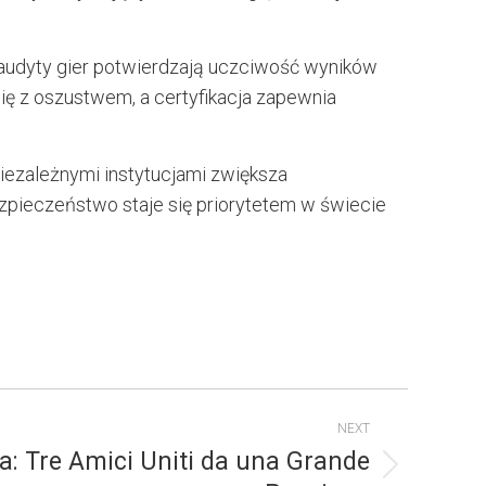
audyty gier potwierdzają uczciwość wyników
ię z oszustwem, a certyfikacja zapewnia
niezależnymi instytucjami zwiększa
ezpieczeństwo staje się priorytetem w świecie
NEXT
a: Tre Amici Uniti da una Grande