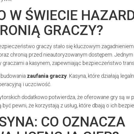
 W ŚWIECIE HAZARD
RONIĄ GRACZY?
 bezpieczeństwo graczy stało się kluczowym zagadnieniem
oraz chronią przed nieautoryzowanym dostępem. Jednym z
zy graczami a kasynem, zapewniając bezpieczeństwo transa
a budowania
zaufania graczy
. Kasyna, które działają lega
peracyjną i uczciwość.
dytorskich dodatkowo potwierdza, że oferowane gry są w 
 być pewni, że korzystają z usług, które dbają o ich bezp
SYNA: CO OZNACZA