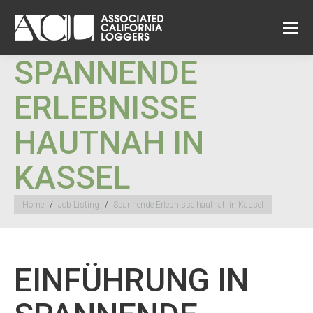
SPANNENDE
ERLEBNISSE
HAUTNAH IN
KASSEL
You are here:
Home
Job Listing
Spannende Erlebnisse hautnah in Kassel
EINFÜHRUNG IN