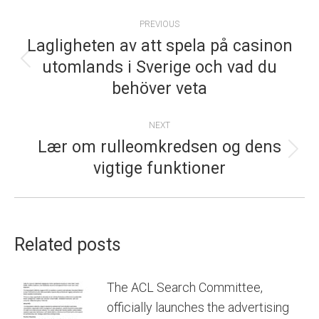
POST
PREVIOUS
NAVIGATION
Lagligheten av att spela på casinon
utomlands i Sverige och vad du
Previous
behöver veta
post:
NEXT
Lær om rulleomkredsen og dens
Next
vigtige funktioner
post:
Related posts
The ACL Search Committee,
officially launches the advertising