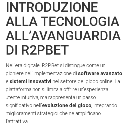
INTRODUZIONE
ALLA TECNOLOGIA
ALL’AVANGUARDIA
DI R2PBET
Nell’era digitale, R2PBet si distingue come un
pioniere nell’implementazione di
software avanzato
e
sistemi innovativi
nel settore del gioco online. La
piattaforma non si limita a offrire un’esperienza
utente intuitiva, ma rappresenta un passo
significativo nell’
evoluzione del gioco
, integrando
miglioramenti strategici che ne amplificano
l’attrattiva.