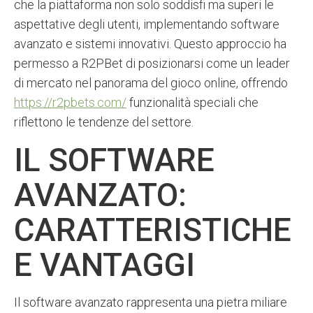
che la piattaforma non solo soddisfi ma superi le
aspettative degli utenti, implementando software
avanzato e sistemi innovativi. Questo approccio ha
permesso a R2PBet di posizionarsi come un leader
di mercato nel panorama del gioco online, offrendo
https://r2pbets.com/
funzionalità speciali che
riflettono le tendenze del settore.
IL SOFTWARE
AVANZATO:
CARATTERISTICHE
E VANTAGGI
Il software avanzato rappresenta una pietra miliare