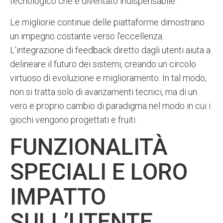
tecnologico che è diventato indispensabile.
Le migliorie continue delle piattaforme dimostrano
un impegno costante verso l’eccellenza.
L’integrazione di feedback diretto dagli utenti aiuta a
delineare il futuro dei sistemi, creando un circolo
virtuoso di evoluzione e miglioramento. In tal modo,
non si tratta solo di avanzamenti tecnici, ma di un
vero e proprio cambio di paradigma nel modo in cui i
giochi vengono progettati e fruiti.
FUNZIONALITÀ
SPECIALI E LORO
IMPATTO
SULL’UTENTE