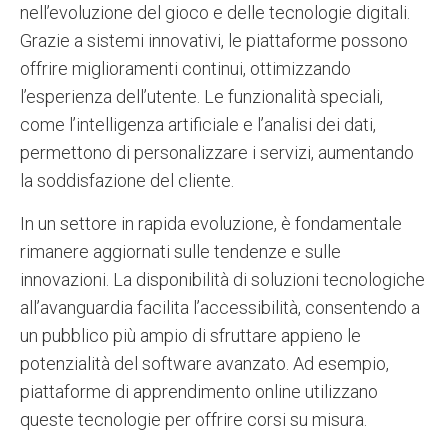
nell’evoluzione del gioco e delle tecnologie digitali.
Grazie a sistemi innovativi, le piattaforme possono
offrire miglioramenti continui, ottimizzando
l’esperienza dell’utente. Le funzionalità speciali,
come l’intelligenza artificiale e l’analisi dei dati,
permettono di personalizzare i servizi, aumentando
la soddisfazione del cliente.
In un settore in rapida evoluzione, è fondamentale
rimanere aggiornati sulle tendenze e sulle
innovazioni. La disponibilità di soluzioni tecnologiche
all’avanguardia facilita l’accessibilità, consentendo a
un pubblico più ampio di sfruttare appieno le
potenzialità del software avanzato. Ad esempio,
piattaforme di apprendimento online utilizzano
queste tecnologie per offrire corsi su misura.