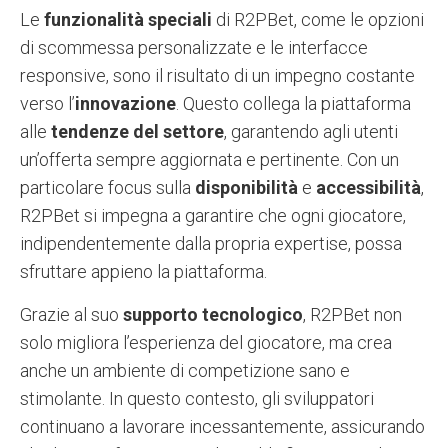
Le
funzionalità speciali
di R2PBet, come le opzioni
di scommessa personalizzate e le interfacce
responsive, sono il risultato di un impegno costante
verso l’
innovazione
. Questo collega la piattaforma
alle
tendenze del settore
, garantendo agli utenti
un’offerta sempre aggiornata e pertinente. Con un
particolare focus sulla
disponibilità
e
accessibilità
,
R2PBet si impegna a garantire che ogni giocatore,
indipendentemente dalla propria expertise, possa
sfruttare appieno la piattaforma.
Grazie al suo
supporto tecnologico
, R2PBet non
solo migliora l’esperienza del giocatore, ma crea
anche un ambiente di competizione sano e
stimolante. In questo contesto, gli sviluppatori
continuano a lavorare incessantemente, assicurando