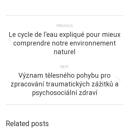
POST
PREVIOUS
NAVIGATION
Le cycle de l’eau expliqué pour mieux
comprendre notre environnement
Previous
naturel
post:
NEXT
Význam tělesného pohybu pro
zpracování traumatických zážitků a
Next
psychosociální zdraví
post:
Related posts