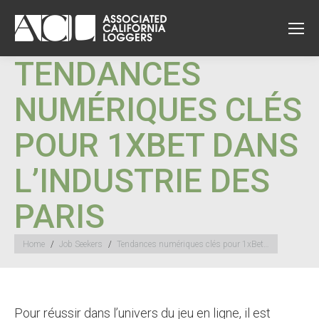
TENDANCES
NUMÉRIQUES CLÉS
POUR 1XBET DANS
L’INDUSTRIE DES
PARIS
You are here:
Home
Job Seekers
Tendances numériques clés pour 1xBet…
Pour réussir dans l’univers du jeu en ligne, il est