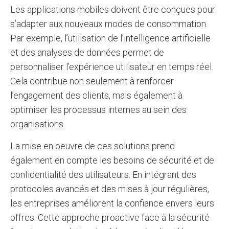
Les applications mobiles doivent être conçues pour
s’adapter aux nouveaux modes de consommation.
Par exemple, l’utilisation de l’intelligence artificielle
et des analyses de données permet de
personnaliser l’expérience utilisateur en temps réel.
Cela contribue non seulement à renforcer
l’engagement des clients, mais également à
optimiser les processus internes au sein des
organisations.
La mise en oeuvre de ces solutions prend
également en compte les besoins de sécurité et de
confidentialité des utilisateurs. En intégrant des
protocoles avancés et des mises à jour régulières,
les entreprises améliorent la confiance envers leurs
offres. Cette approche proactive face à la sécurité