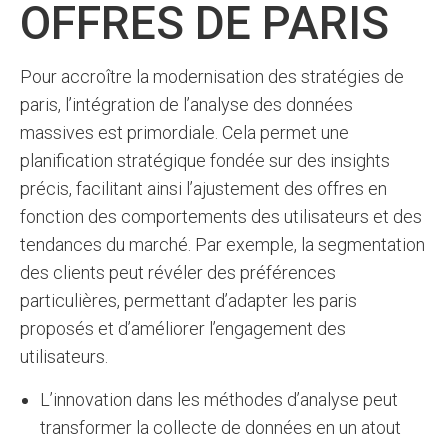
OFFRES DE PARIS
Pour accroître la modernisation des stratégies de
paris, l’intégration de l’analyse des données
massives est primordiale. Cela permet une
planification stratégique fondée sur des insights
précis, facilitant ainsi l’ajustement des offres en
fonction des comportements des utilisateurs et des
tendances du marché. Par exemple, la segmentation
des clients peut révéler des préférences
particulières, permettant d’adapter les paris
proposés et d’améliorer l’engagement des
utilisateurs.
L’innovation dans les méthodes d’analyse peut
transformer la collecte de données en un atout