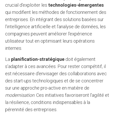
crucial d’exploiter les
technologies-émergentes
qui modifient les méthodes de fonctionnement des
entreprises. En intégrant des solutions basées sur
l’intelligence artificielle et l’analyse de données, les
compagnies peuvent améliorer l’expérience
utilisateur tout en optimisant leurs opérations
internes.
La
planification-stratégique
doit également
s’adapter à ces avancées. Pour rester compétitif, il
est nécessaire d’envisager des collaborations avec
des start-ups technologiques et de se concentrer
sur une approche pro-active en matière de
modernisation
. Ces initiatives favoriseront l’agilité et
la résilience, conditions indispensables à la
pérennité des entreprises.