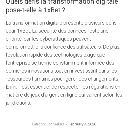
Quels défis la transformation digitale
pose-t-elle à 1xBet ?
La transformation digitale présente plusieurs défis
pour 1xBet. La sécurité des données reste une
priorité, car les cyberattaques peuvent
compromettre la confiance des utilisateurs. De plus,
l’évolution rapide des technologies exige que
l’entreprise se tienne constamment informée des
dernières innovations tout en investissant dans les
ressources humaines pour gérer ces changements.
Enfin, il est essentiel de respecter les régulations en
matière de jeux d’argent en ligne qui varient selon les
juridictions.
February 4, 2026
Category:
Job Seekers