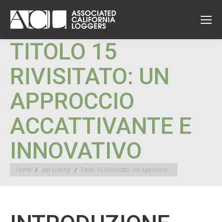
TITOLO 15
RIVISITATO: UN
APPROCCIO
ACCATTIVANTE E
INNOVATIVO
You are here:
Home
Job Listing
Titolo 15 Rivisitato: Un Approccio…