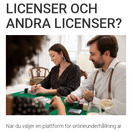
LICENSER OCH
ANDRA LICENSER?
När du väljer en plattform för onlineunderhållning är