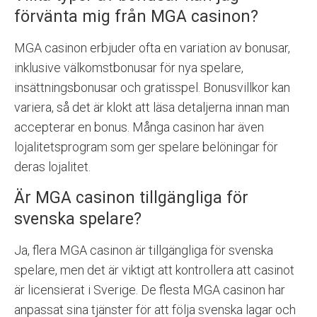
förvänta mig från MGA casinon?
MGA casinon erbjuder ofta en variation av bonusar,
inklusive välkomstbonusar för nya spelare,
insättningsbonusar och gratisspel. Bonusvillkor kan
variera, så det är klokt att läsa detaljerna innan man
accepterar en bonus. Många casinon har även
lojalitetsprogram som ger spelare belöningar för
deras lojalitet.
Är MGA casinon tillgängliga för
svenska spelare?
Ja, flera MGA casinon är tillgängliga för svenska
spelare, men det är viktigt att kontrollera att casinot
är licensierat i Sverige. De flesta MGA casinon har
anpassat sina tjänster för att följa svenska lagar och