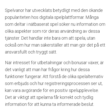
Spelvanor har utvecklats betydligt med den ökande
populariteten hos digitala spelplattformar. Många
som deltar i nätbaserat spel söker nu information om
olika aspekter som rör deras användning av dessa
tjänster. Det handlar inte bara om att spela, utan
också om hur man säkerställer att man gör det på ett
ansvarsfullt och tryggt sätt.
När intresset för utbetalningar och bonusar växer, är
det vanligt att man har frågor kring hur dessa
funktioner fungerar. Att förstå de olika spelalternativ
som erbjuds och hur registreringsprocessen ser ut,
kan vara avgörande för en positiv spelupplevelse.
Det är viktigt att spelarna får korrekt och tydlig
information för att kunna ta informerade beslut.