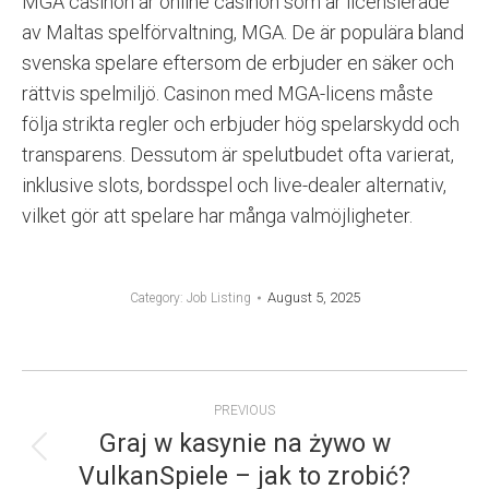
MGA casinon är online casinon som är licensierade
av Maltas spelförvaltning, MGA. De är populära bland
svenska spelare eftersom de erbjuder en säker och
rättvis spelmiljö. Casinon med MGA-licens måste
följa strikta regler och erbjuder hög spelarskydd och
transparens. Dessutom är spelutbudet ofta varierat,
inklusive slots, bordsspel och live-dealer alternativ,
vilket gör att spelare har många valmöjligheter.
August 5, 2025
Category:
Job Listing
POST
PREVIOUS
NAVIGATION
Graj w kasynie na żywo w
Previous
VulkanSpiele – jak to zrobić?