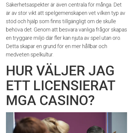
Säkerhetsaspekter är även centrala för många. Det
är av stor vikt att spelgemenskapen vet vilken typ av
stöd och hjälp som finns tillgängligt om de skulle
behöva det. Genom att besvara vanliga frågor skapas
en tryggare miljö där fler kan njuta av spel utan oro.
Detta skapar en grund för en mer hållbar och
medveten spelkultur.
HUR VÄLJER JAG
ETT LICENSIERAT
MGA CASINO?