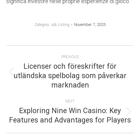
significa investire nelle proprie esperienze di gioco.
November 7, 2025
Category:
Job Listing
POST
PREVIOUS
NAVIGATION
Licenser och föreskrifter för
utländska spelbolag som påverkar
Previous
marknaden
post:
NEXT
Exploring Nine Win Casino: Key
Next
Features and Advantages for Players
post: