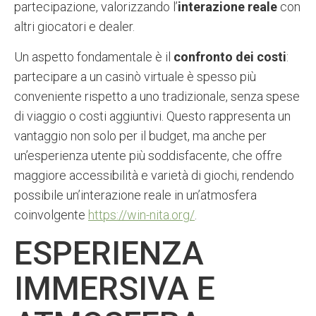
partecipazione, valorizzando l’
interazione reale
con
altri giocatori e dealer.
Un aspetto fondamentale è il
confronto dei costi
:
partecipare a un casinò virtuale è spesso più
conveniente rispetto a uno tradizionale, senza spese
di viaggio o costi aggiuntivi. Questo rappresenta un
vantaggio non solo per il budget, ma anche per
un’esperienza utente più soddisfacente, che offre
maggiore accessibilità e varietà di giochi, rendendo
possibile un’interazione reale in un’atmosfera
coinvolgente
https://win-nita.org/
.
ESPERIENZA
IMMERSIVA E