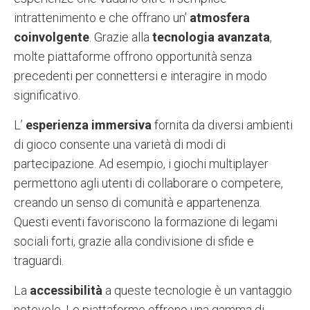
intrattenimento e che offrano un’
atmosfera
coinvolgente
. Grazie alla
tecnologia avanzata
,
molte piattaforme offrono opportunità senza
precedenti per connettersi e interagire in modo
significativo.
L’
esperienza immersiva
fornita da diversi ambienti
di gioco consente una varietà di modi di
partecipazione. Ad esempio, i giochi multiplayer
permettono agli utenti di collaborare o competere,
creando un senso di comunità e appartenenza.
Questi eventi favoriscono la formazione di legami
sociali forti, grazie alla condivisione di sfide e
traguardi.
La
accessibilità
a queste tecnologie è un vantaggio
notevole. Le piattaforme offrono una gamma di