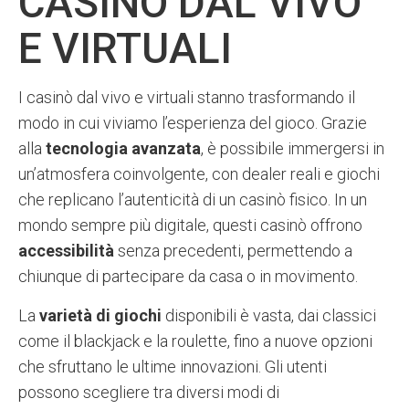
CASINÒ DAL VIVO
E VIRTUALI
I casinò dal vivo e virtuali stanno trasformando il
modo in cui viviamo l’esperienza del gioco. Grazie
alla
tecnologia avanzata
, è possibile immergersi in
un’atmosfera coinvolgente, con dealer reali e giochi
che replicano l’autenticità di un casinò fisico. In un
mondo sempre più digitale, questi casinò offrono
accessibilità
senza precedenti, permettendo a
chiunque di partecipare da casa o in movimento.
La
varietà di giochi
disponibili è vasta, dai classici
come il blackjack e la roulette, fino a nuove opzioni
che sfruttano le ultime innovazioni. Gli utenti
possono scegliere tra diversi modi di