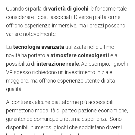
Quando si parla di
varietà di giochi
, è fondamentale
considerare i costi associati. Diverse piattaforme
offrono esperienze immersive, ma i prezzi possono
variare notevolmente.
La
tecnologia avanzata
utilizzata nelle ultime
novità ha portato a
atmosfere coinvolgenti
e a
possibilità di
interazione reale
. Ad esempio, i giochi
VR spesso richiedono un investimento iniziale
maggiore, ma offrono esperienze utente di alta
qualità.
Al contrario, alcune piattaforme più accessibili
permettono modalità di partecipazione economiche,
garantendo comunque un’ottima esperienza. Sono
disponibili numerosi giochi che soddisfano diversi