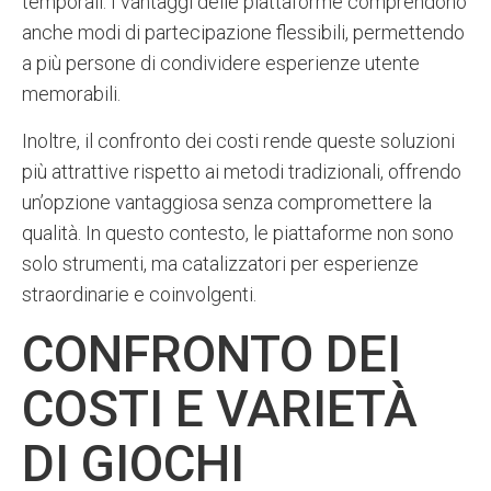
temporali. I vantaggi delle piattaforme comprendono
anche modi di partecipazione flessibili, permettendo
a più persone di condividere esperienze utente
memorabili.
Inoltre, il confronto dei costi rende queste soluzioni
più attrattive rispetto ai metodi tradizionali, offrendo
un’opzione vantaggiosa senza compromettere la
qualità. In questo contesto, le piattaforme non sono
solo strumenti, ma catalizzatori per esperienze
straordinarie e coinvolgenti.
CONFRONTO DEI
COSTI E VARIETÀ
DI GIOCHI