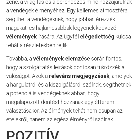
zene, a világítás és a berendezés mind hozzájárulnak
a vendégek élményéhez. Egy kellemes atmoszféra
segíthet a vendégeknek, hogy jobban érezzék
magukat, és hajlamosabbak legyenek kedvező
vélemények
írására. Az ügyfél
elégedettség
kulcsa
tehát a részletekben rejlik.
Továbbá, a
vélemények elemzése
során fontos,
hogy a szolgáltatás leírások pontosan tükrözzék a
valóságot. Azok a
releváns megjegyzések
, amelyek
a hangulatról és a kiszolgálásról szólnak, segíthetnek
a potenciális vendégeknek abban, hogy
megalapozott döntést hozzanak egy étterem
választásakor. Az élmények tehát nem csupán az
ételekről, hanem az egész élményről szólnak.
POZITÍV