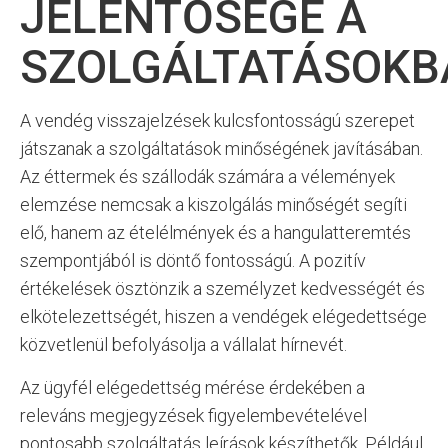
JELENTŐSÉGE A
SZOLGÁLTATÁSOKB
A vendég visszajelzések kulcsfontosságú szerepet
játszanak a szolgáltatások minőségének javításában.
Az éttermek és szállodák számára a vélemények
elemzése nemcsak a kiszolgálás minőségét segíti
elő, hanem az ételélmények és a hangulatteremtés
szempontjából is döntő fontosságú. A pozitív
értékelések ösztönzik a személyzet kedvességét és
elkötelezettségét, hiszen a vendégek elégedettsége
közvetlenül befolyásolja a vállalat hírnevét.
Az ügyfél elégedettség mérése érdekében a
releváns megjegyzések figyelembevételével
pontosabb szolgáltatás leírások készíthetők. Például,