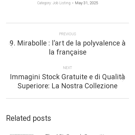
May 31, 2025
Category:
Job Listing
POST
PREVIOUS
NAVIGATION
9. Mirabolle : l’art de la polyvalence à
Previous
la française
post:
NEXT
Immagini Stock Gratuite e di Qualità
Next
Superiore: La Nostra Collezione
post:
Related posts