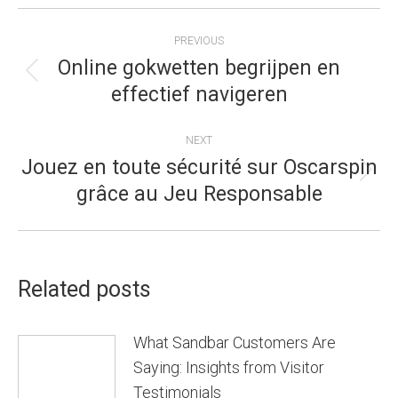
POST
PREVIOUS
NAVIGATION
Online gokwetten begrijpen en
Previous
effectief navigeren
post:
NEXT
Jouez en toute sécurité sur Oscarspin
Next
grâce au Jeu Responsable
post:
Related posts
What Sandbar Customers Are
Saying: Insights from Visitor
Testimonials