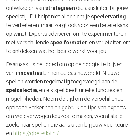
ontwikkelen van
strategieën
die aansluiten bij jouw
speelstijl. Dit helpt niet alleen om je
speelervaring
te verbeteren, maar zorgt ook voor een betere kans
op winst. Experts adviseren om te experimenteren
met verschillende
speelformaten
en variëteiten om
te ontdekken wat het beste werkt voor jou.
Daarnaast is het goed om op de hoogte te blijven
van
innovaties
binnen de casinowereld. Nieuwe
spellen worden regelmatig toegevoegd aan de
spelselectie
, en elk spel biedt unieke functies en
mogelijkheden. Neem de tijd om de verschillende
opties te verkennen en gebruik de tips van experts
om weloverwogen keuzes te maken, vooral als je
zoekt naar spellen die aansluiten bij jouw voorkeuren
en
https://qbet-slot.nl/
.