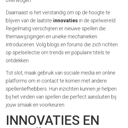
overwogen.
Daarnaast is het verstandig om op de hoogte te
blijven van de laatste
innovaties
in de spelwereld.
Regelmatig verschijnen er nieuwe spellen die
themawijzigingen en unieke mechanieken
introduceren. Volg blogs en forums die zich richten
op spelselectie om trends en populaire titels te
ontdekken.
Tot slot, maak gebruik van sociale media en online
platforms om in contact te komen met andere
spellenliefhebbers. Hun inzichten kunnen je helpen
bij het vinden van spellen die perfect aansluiten bij
jouw smaak en voorkeuren.
INNOVATIES EN