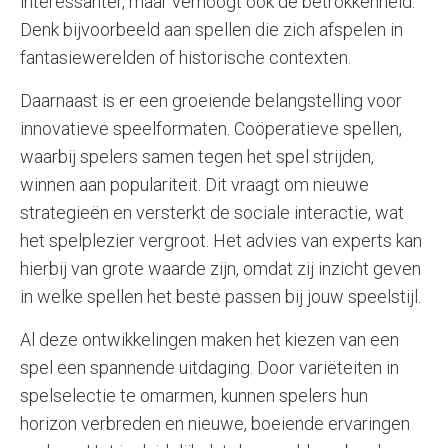
interessanter, maar verhoogt ook de betrokkenheid.
Denk bijvoorbeeld aan spellen die zich afspelen in
fantasiewerelden of historische contexten.
Daarnaast is er een groeiende belangstelling voor
innovatieve speelformaten. Coöperatieve spellen,
waarbij spelers samen tegen het spel strijden,
winnen aan populariteit. Dit vraagt om nieuwe
strategieën en versterkt de sociale interactie, wat
het spelplezier vergroot. Het advies van experts kan
hierbij van grote waarde zijn, omdat zij inzicht geven
in welke spellen het beste passen bij jouw speelstijl.
Al deze ontwikkelingen maken het kiezen van een
spel een spannende uitdaging. Door variëteiten in
spelselectie te omarmen, kunnen spelers hun
horizon verbreden en nieuwe, boeiende ervaringen