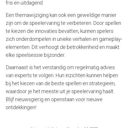
fris en uitdagend.
Een themawijziging kan ook een geweldige manier
zijn om de speelervaring te verbeteren. Door spellen
te kiezen die innovaties bevatten, kunnen spelers
zich onderdompelen in unieke verhalen en gameplay-
elementen. Dit verhoogt de betrokkenheid en maakt
elke speelsessie bijzonder.
Daarnaast is het verstandig om regelmatig advies
van experts te volgen. Hun inzichten kunnen helpen
bij het kiezen van de beste spellen en strategieën,
waardoor je het meeste uit je speelervaring haalt.
Blijf nieuwsgierig en openstaan voor nieuwe
ontdekkingen!