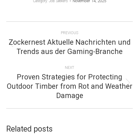
November 14, 2025
Category:
Job Seekers
POST
PREVIOUS
NAVIGATION
Zockernest Aktuelle Nachrichten und
Previous
Trends aus der Gaming-Branche
post:
NEXT
Proven Strategies for Protecting
Outdoor Timber from Rot and Weather
Next
Damage
post:
Related posts