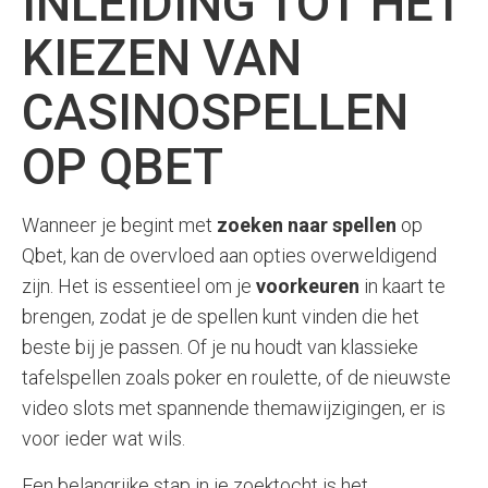
INLEIDING TOT HET
KIEZEN VAN
CASINOSPELLEN
OP QBET
Wanneer je begint met
zoeken naar spellen
op
Qbet, kan de overvloed aan opties overweldigend
zijn. Het is essentieel om je
voorkeuren
in kaart te
brengen, zodat je de spellen kunt vinden die het
beste bij je passen. Of je nu houdt van klassieke
tafelspellen zoals poker en roulette, of de nieuwste
video slots met spannende themawijzigingen, er is
voor ieder wat wils.
Een belangrijke stap in je zoektocht is het