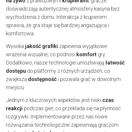
na żywo
z prawdziwymi
krupierami
, gracze
doświadczają autentycznej atmosfery kasyna bez
wychodzenia z domu. Interakcja z krupierem
sprawia, że gra staje się bardziej angażująca i
komfortowa.
Wysoka
jakość grafiki
zapewnia wyjątkowe
wrażenia wizualne, co podnosi
komfort
gry.
Dodatkowo, nasze technologie umożliwiają
łatwość
dostępu
do platformy z różnych urządzeń, co
zwiększa
dostępność
i pozwala grać w dowolnym
miejscu.
Jednym z kluczowych aspektów jest niski
czas
reakcji
podczas gier, co przekłada się na płynność
rozgrywki. Implementowane przez nas nowe
rozwiązania technologiczne zapewniają graczom