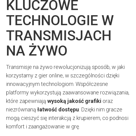
KLUCZOWE
TECHNOLOGIE W
TRANSMISJACH
NA ŻYWO
Transmisje na żywo rewolucjonizują sposób, w jaki
korzystamy z gier online, w szczególności dzięki
innowacyjnym technologiom. Współczesne
platformy wykorzystują zaawansowane rozwiązania,
które zapewniają
wysoką jakość grafiki
oraz
niezrównaną
łatwość dostępu
. Dzięki nim gracze
mogą cieszyć się interakcją z krupierem, co podnosi
komfort i zaangażowanie w grę.