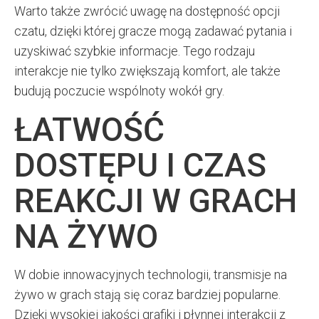
Warto także zwrócić uwagę na dostępność opcji
czatu, dzięki której gracze mogą zadawać pytania i
uzyskiwać szybkie informacje. Tego rodzaju
interakcje nie tylko zwiększają komfort, ale także
budują poczucie wspólnoty wokół gry.
ŁATWOŚĆ
DOSTĘPU I CZAS
REAKCJI W GRACH
NA ŻYWO
W dobie innowacyjnych technologii, transmisje na
żywo w grach stają się coraz bardziej popularne.
Dzięki wysokiej jakości grafiki i płynnej interakcji z