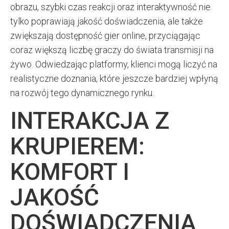
obrazu, szybki czas reakcji oraz interaktywność nie
tylko poprawiają jakość doświadczenia, ale także
zwiększają dostępność gier online, przyciągając
coraz większą liczbę graczy do świata transmisji na
żywo. Odwiedzając platformy, klienci mogą liczyć na
realistyczne doznania, które jeszcze bardziej wpłyną
na rozwój tego dynamicznego rynku.
INTERAKCJA Z
KRUPIEREM:
KOMFORT I
JAKOŚĆ
DOŚWIADCZENIA